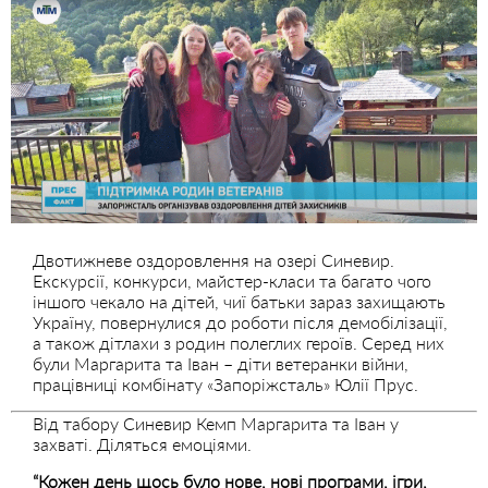
Двотижневе оздоровлення на озері Синевир.
Екскурсії, конкурси, майстер-класи та багато чого
іншого чекало на дітей, чиї батьки зараз захищають
Україну, повернулися до роботи після демобілізації,
а також дітлахи з родин полеглих героїв. Серед них
були Маргарита та Іван – діти ветеранки війни,
працівниці комбінату «Запоріжсталь» Юлії Прус.
Від табору Синевир Кемп Маргарита та Іван у
захваті. Діляться емоціями.
“Кожен день щось було нове, нові програми, ігри,