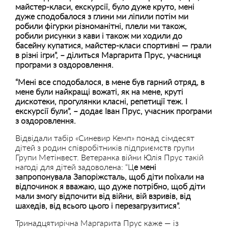
майстер-класи, екскурсії, було дуже круто, мені
дуже сподобалося з глини ми ліпили потім ми
робили фігурки різноманітні, плели ми також,
робили рисунки з кави і також ми ходили до
басейну купатися, майстер-класи спортивні — грали
в різні ігри”, – ділиться Маргарита Прус, учасниця
програми з оздоровлення.
“Мені все сподобалося, в мене був гарний отряд, в
мене були найкращі вожаті, як на мене, круті
дискотеки, прогулянки класні, репетиції теж. І
екскурсії були”, – додає
Іван Прус,
учасник програми
з оздоровлення.
Відвідали табір «Синевир Кемп» понад сімдесят
дітей з родин співробітників підприємств групи
Групи Метінвест. Ветеранка війни Юлія Прус такій
нагоді для дітей задоволена: “Ц
е мені
запропонувала Запоріжсталь, щоб діти поїхали на
відпочинок я вважаю, що дуже потрібно, щоб діти
мали змогу відпочити від війни, вій взривів, від
шахедів, від всього цього і перезагрузитися”.
Тринадцятирічна Маргарита Прус каже — із