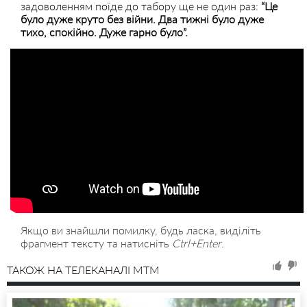
задоволенням поїде до табору ще не один раз:
“Це
було дуже круто без війни. Два тижні було дуже
тихо, спокійно. Дуже гарно було”.
Якщо ви знайшли помилку, будь ласка, виділіть
фрагмент тексту та натисніть
Ctrl+Enter
.
ТАКОЖ НА ТЕЛЕКАНАЛІ MTM