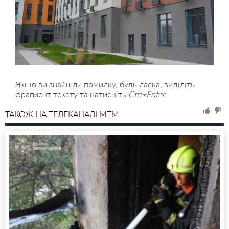
Якщо ви знайшли помилку, будь ласка, виділіть
фрагмент тексту та натисніть
Ctrl+Enter
.
ТАКОЖ НА ТЕЛЕКАНАЛІ MTM