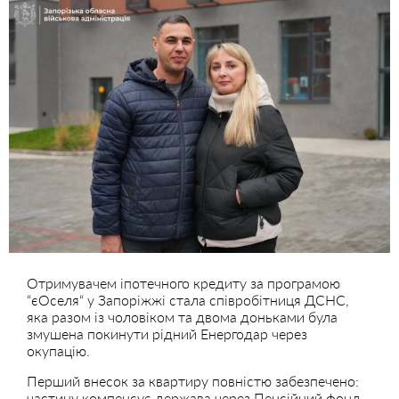
Отримувачем іпотечного кредиту за програмою
“єОселя“ у Запоріжжі стала співробітниця ДСНС,
яка разом із чоловіком та двома доньками була
змушена покинути рідний Енергодар через
окупацію.
Перший внесок за квартиру повністю забезпечено:
частину компенсує держава через Пенсійний фонд