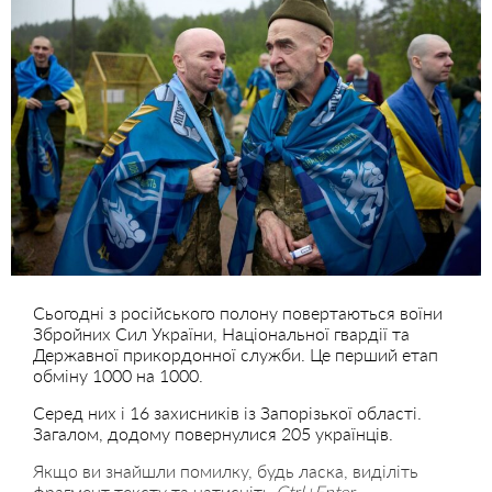
Сьогодні з російського полону повертаються воїни
Збройних Сил України, Національної гвардії та
Державної прикордонної служби. Це перший етап
обміну 1000 на 1000.
Серед них і 16 захисників із Запорізької області.
Загалом, додому повернулися 205 українців.
Якщо ви знайшли помилку, будь ласка, виділіть
фрагмент тексту та натисніть
Ctrl+Enter
.