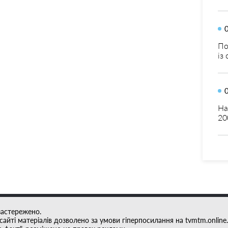
По
із
На
20
застережено.
айті матеріалів дозволено за умови гіперпосилання на tvmtm.online.