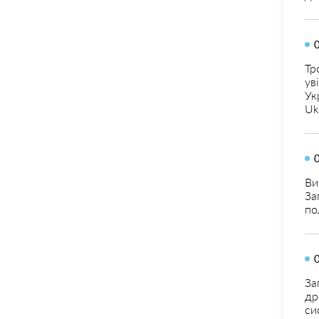
Тр
ув
Ук
Uk
Ви
За
по
За
др
си