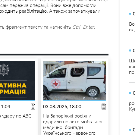
то сам пережив операції. Вони вже допомогли
оходить реабілітацію. А також започаткували
Во
ть фрагмент тексту та натисніть
Ctrl+Enter
.
од
Ще
ко
по
ро
11:04
03.08.2026, 18:00
Ку
в удару по АЗС
На Запоріжжі росіяни
вдарили по авто мобільної
медичної бригади
Українського Червоного