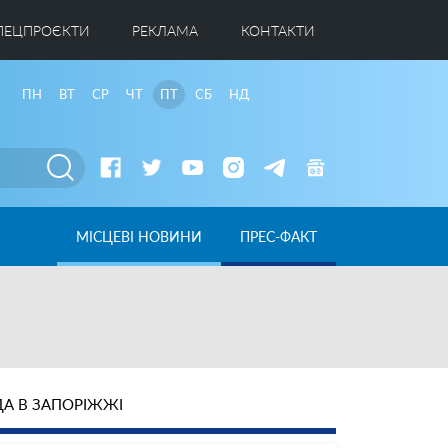
ПЕЦПРОЄКТИ
РЕКЛАМА
КОНТАКТИ
ПН
ВТ
СР
ЧТ
ПТ
СБ
НД
МІСЦЕВІ НОВИНИ
ПРЕС-ФАКТ
А В ЗАПОРІЖЖІ