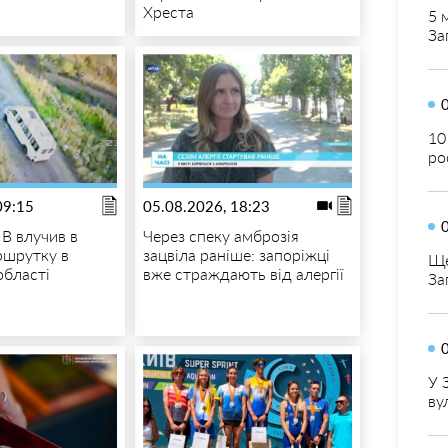
Хреста
5 
За
10
ро
09:15
05.08.2026, 18:23
В влучив в
Через спеку амброзія
ршрутку в
зацвіла раніше: запоріжці
Ще
області
вже страждають від алергії
За
У 
ву