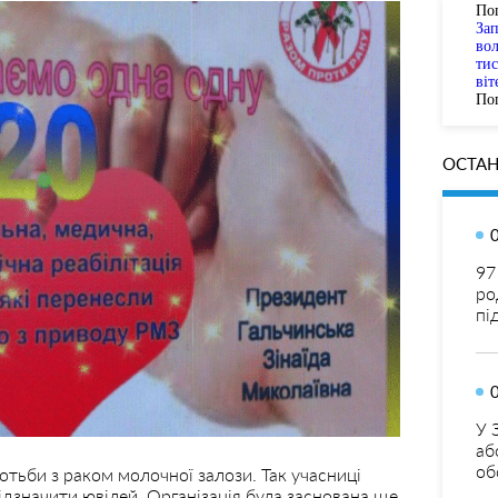
По
За
вол
тис
віт
Пог
ОСТАН
97
ро
пі
У 
аб
об
тьби з раком молочної залози. Так учасниці
ідзначити ювілей. Організація була заснована ще