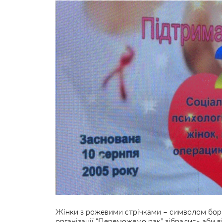
Жінки з рожевими стрічками – символом боро
організації “Переможемо рак” зібрались аби в