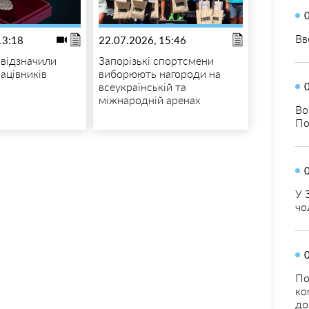
Вв
13:18
22.07.2026, 15:46
 відзначили
Запорізькі спортсмени
ацівників
виборюють нагороди на
всеукраїнській та
міжнародній аренах
Во
По
У 
чо
По
ко
до