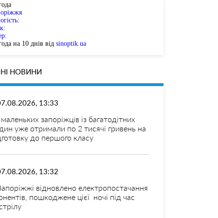
года
поріжжя
огість:
к:
ер:
ода на 10 днів від
sinoptik.ua
НІ НОВИНИ
07.08.2026, 13:33
 маленьких запоріжців із багатодітних
дин уже отримали по 2 тисячі гривень на
дготовку до першого класу
07.08.2026, 13:32
Запоріжжі відновлено електропостачання
онентів, пошкоджене цієї ночі під час
стрілу