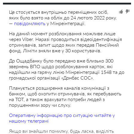
Це стосується внутрішньо переміщених осіб,
яких було взято на облік до 24 лютого 2022 року.
—
повідомляють
у Мінреінтеграції.
На даний момент розблокування можливе лише
через Viber. Наразі проводиться відеоідентифікація
отримувачів, запит щодо яких передав Пенсійний
фонд. Ліміти зняли вже у 30 користувачів.
До Ощадбанку було передано вже близько 300
звернень ВПО щодо розблокування карток, які
надійшли на гарячу лінію Мінреінтеграції 1548 та до
громадської організації «Донбас СОС».
Планується розширення каналів комунікації з
банком, щоб охопити отримувачів, як перебувають
на ТОТ, а також врахувати потреби людей з
порушеннями зору чи слуху.
Оперативну інформацію про ситуацію читайте у
нашому телеграмі
Якщо ви знайшли помилку, будь ласка, виділіть