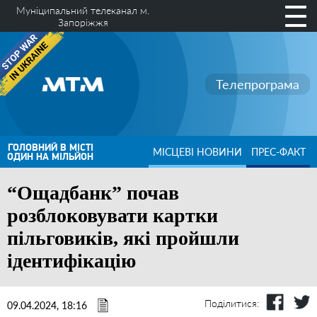
Муніципальний телеканал м.
Запоріжжя
Телепрограма
ГОЛОВНИЙ В МІСТІ
МІСЦЕВІ НОВИНИ
ПРЕС-ФАКТ
ОДИН НА МІЛЬЙОН
“Ощадбанк” почав
розблоковувати картки
пільговиків, які пройшли
ідентифікацію
Поділитися:
09.04.2024, 18:16