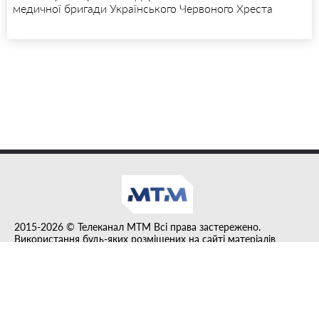
медичної бригади Українського Червоного Хреста
2015-2026 © Телеканал MTM Всі права застережено.
Використання будь-яких розміщених на сайті матеріалів
дозволено за умови гіперпосилання на tvmtm.online.
Інформацію, публіковану в рубриці "Прес-факт", розміщено на
правах реклами.
Created by DL agency