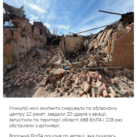
Минулої ночі окупанти скерували по обласному
центру 12 ракет, завдали 20 ударів з авіації,
запустили по території області 688 БпЛА і 228 раз
обстріляли з артилерії.
Ворожий БпЛА поцілив по автівці, яка рухалась