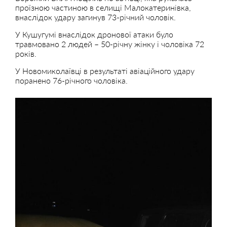
проїзною частиною в селищі Малокатеринівка,
внаслідок удару загинув 73-річний чоловік.
У Кушугумі внаслідок дронової атаки було
травмовано 2 людей – 50-річну жінку і чоловіка 72
років.
У Новомиколаївці в результаті авіаційного удару
поранено 76-річного чоловіка.