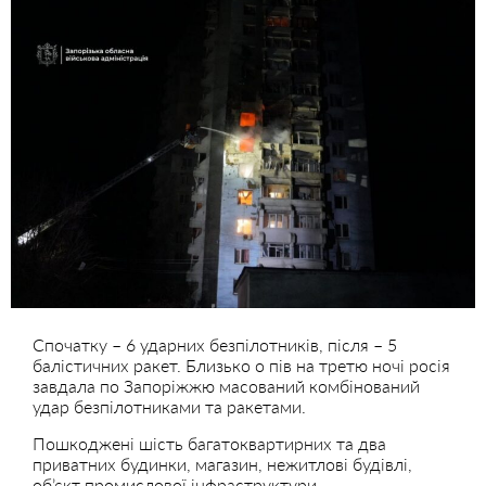
Спочатку – 6 ударних безпілотників, після – 5
балістичних ракет. Близько о пів на третю ночі росія
завдала по Запоріжжю масований комбінований
удар безпілотниками та ракетами.
Пошкоджені шість багатоквартирних та два
приватних будинки, магазин, нежитлові будівлі,
об’єкт промислової інфраструктури.