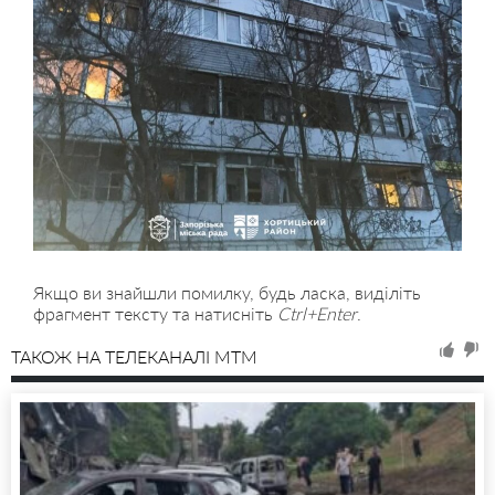
Якщо ви знайшли помилку, будь ласка, виділіть
фрагмент тексту та натисніть
Ctrl+Enter
.
ТАКОЖ НА ТЕЛЕКАНАЛІ MTM