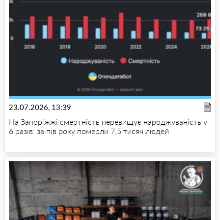
23.07.2026, 13:39
На Запоріжжі смертність перевищує народжуваність у
6 разів: за пів року померли 7,5 тисяч людей