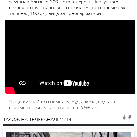
замінили близько 300 метрів мереж. Наступного
сезону планують оновити ще кілометр тепломереж
та понад 100 одиниць запірної арматури.
Якщо ви знайшли помилку, будь ласка, виділіть
фрагмент тексту та натисніть
Ctrl+Enter
.
ТАКОЖ НА ТЕЛЕКАНАЛІ MTM