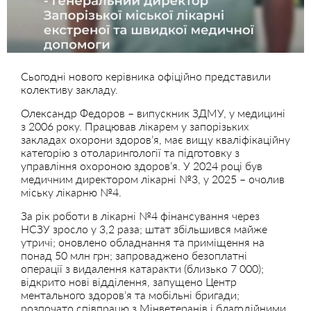
Сьогодні нового керівника офіційно представили
колективу закладу.
Олександр Федоров – випускник ЗДМУ, у медицині
з 2006 року. Працював лікарем у запорізьких
закладах охорони здоров’я, має вищу кваліфікаційну
категорію з отоларингології та підготовку з
управління охороною здоров’я. У 2024 році був
медичним директором лікарні №3, у 2025 – очолив
міську лікарню №4.
За рік роботи в лікарні №4 фінансування через
НСЗУ зросло у 3,2 раза; штат збільшився майже
утричі; оновлено обладнання та приміщення на
понад 50 млн грн; запроваджено безоплатні
операції з видалення катаракти (близько 7 000);
відкрито нові відділення, запущено Центр
ментального здоров’я та мобільні бригади;
розпочато співпрацю з Мінветеранів і благодійними