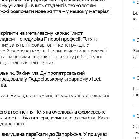
у училищі і вчить студентів технологіям
іжжі розпочати нове життя – у нашому матеріалі.
Бі
як
акріпити на металевому каркасі лист
адом – специфіка її нової професії.
Тетяна
них занять гіпсокартонні конструкції. У
ою й фарбуватимуть. Це лише частина професії
За
ти фахівцями широкого спектру робіт, її учні
дл
 лицювальник-плиточник.
ельник. Закінчила Дніпропетровський
 працювала у Федорівському аграрному ліцеї.
ва.
По
що
ьми. Викладала кам’яні, штукатурні, лицювальні
ого вторгнення, Тетяна очолювала фермерське
альності – бухгалтера, юриста, економіста.
Каже,
 діяльності.
Са
те
а вимушена переїхати до Запоріжжя. У пошуках
«Е