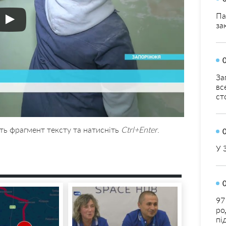
Па
за
За
вс
ст
ть фрагмент тексту та натисніть
Ctrl+Enter
.
У 
97
ро
пі