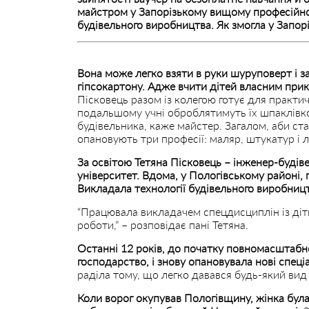
майстром у Запорізькому вищому професійном
будівельного виробництва. Як змогла у Запор
Вона може легко взяти в руки шуруповерт і з
гіпсокартону. Адже вчити дітей власним прикл
Пісковець разом із колегою готує для практич
подальшому учні оброблятимуть їх шпаклівк
будівельника, каже майстер. Загалом, аби ста
опановують три професії: маляр, штукатур і
За освітою Тетяна Пісковець – інженер-будів
університет. Вдома, у Пологівському районі,
Викладала технології будівельного виробницт
“Працювала викладачем спецдисциплін із діт
роботи,” – розповідає пані Тетяна.
Останні 12 років, до початку повномасштабн
господарство, і знову опановувала нові спеці
раділа тому, що легко давався будь-який вид
Коли ворог окупував Пологівщину, жінка бул