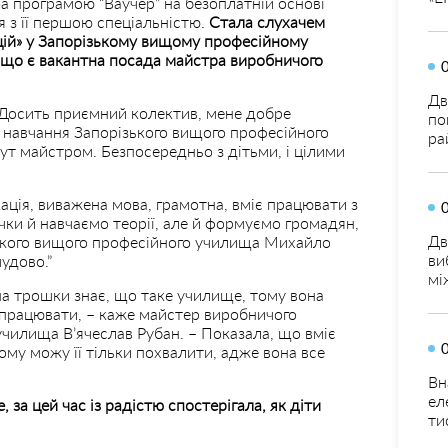
а програмою “Ваучер” на безоплатній основі
я з її першою спеціальністю.
Стала слухачем
цій» у Запорізькому вищому професійному
ь, що є вакантна посада майстра виробничого
Дв
 Досить приємний колектив, мене добре
по
 навчання Запорізького вищого професійного
ра
тут майстром. Безпосередньо з дітьми, і цілими
ація, виважена мова, грамотна, вміє працювати з
ки й навчаємо теорії, але й формуємо громадян,
Дв
ького вищого професійного училища Михайло
ви
удово.”
мі
на трошки знає, що таке училище, тому вона
а працювати, – каже майстер виробничого
чилища В’ячеслав Рубан. – Показала, що вміє
Тому можу її тільки похвалити, адже вона все
Вн
ел
 за цей час із радістю спостерігала, як діти
ти