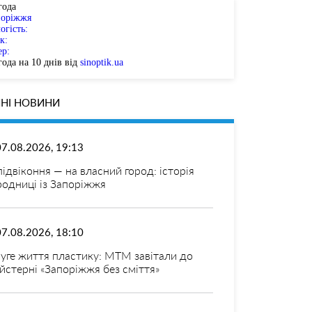
года
поріжжя
огість:
к:
ер:
ода на 10 днів від
sinoptik.ua
НІ НОВИНИ
07.08.2026, 19:13
 підвіконня — на власний город: історія
родниці із Запоріжжя
07.08.2026, 18:10
уге життя пластику: МТМ завітали до
йстерні «Запоріжжя без сміття»