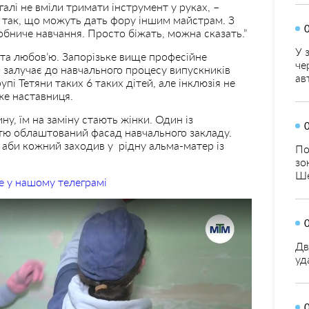
галі не вміли тримати інструмент у руках, –
ь так, що можуть дать фору іншим майстрам. З
бниче навчання. Просто біжать, можна сказать.”
У 
ю та любов’ю. Запорізьке вище професійне
че
 залучає до навчального процесу випускників
ав
пі Тетяни таких 6 таких дітей, але інклюзія не
же наставниця.
ну, їм на заміну стають жінки. Один із
істю облаштований фасад навчального закладу.
 аби кожний заходив у рідну альма-матер із
По
зо
Ше
е у нашому телеграмі
Дв
уд