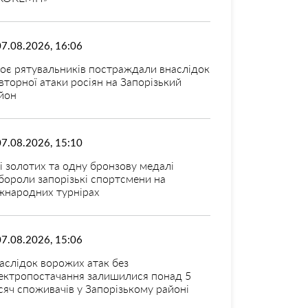
07.08.2026, 16:06
оє рятувальників постраждали внаслідок
вторної атаки росіян на Запорізький
йон
07.08.2026, 15:10
і золотих та одну бронзову медалі
бороли запорізькі спортсмени на
жнародних турнірах
07.08.2026, 15:06
аслідок ворожих атак без
ектропостачання залишилися понад 5
сяч споживачів у Запорізькому районі