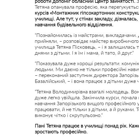
роботи допоміг обласний Центр зайнятості.
З
Тетяна опанувала професію, яка перегукуєтьс
курсів «Монтажник гіпсокартонних конструк
училищі. Але тут, у стінах закладу, дізналас
навчання будівельного відділення.
“Познайомилась із майстрами, викладачами.
прийняли, – розповідає майстер виробничого
училища Тетяна Пісковець, – і я залишилась 
днями з дітьми. І я їм і мама, й тато, й друг.”
“Показувала дуже хороші результати: комунік
людьми. Ми даємо не тільки професійні навич
– переконаний заступник директора Запоріз
Базалійський, – і вона працює з дітьми дуже ч
“Тетяна Володимирівна взагалі молодець. Во
дуже легко увійшла. Закінчила курси, почал
навчання Запорізького вищого професійного у
працювати, й не тільки з дітьми, а й руками. 
виконує чітко і скрупульозно.”
Пані Тетяна працює в училищі понад рік. Каже,
зростають професійно.