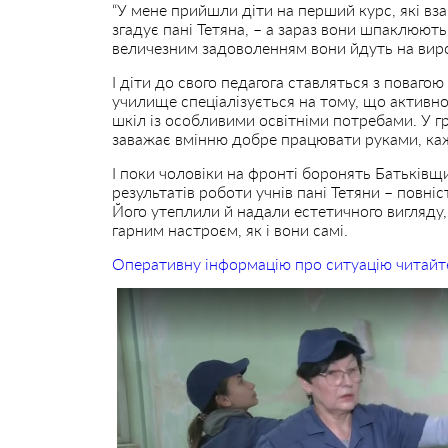
“У мене прийшли діти на перший курс, які вза
згадує пані Тетяна, – а зараз вони шпаклюют
величезним задоволенням вони йдуть на виро
І діти до свого педагога ставляться з поваго
училище спеціалізується на тому, що активно
шкіл із особливими освітніми потребами. У гру
заважає вмінню добре працювати руками, ка
І поки чоловіки на фронті боронять Батьківщи
результатів роботи учнів пані Тетяни – повн
Його утеплили й надали естетичного вигляду,
гарним настроєм, як і вони самі.
Оперативну інформацію про ситуацію читайт