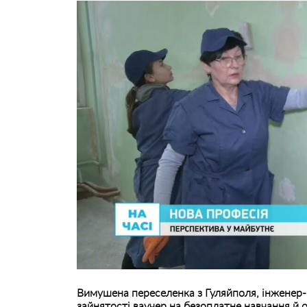
Вимушена переселенка з Гуляйполя, інженер-
зайнятості ваучер на безоплатне навчання й