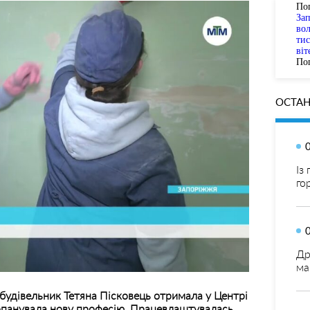
По
За
вол
тис
віт
Пог
ОСТАН
Із
го
Др
ма
будівельник Тетяна Пісковець отримала у Центрі
 опанувала нову професію. Працевлаштувалась