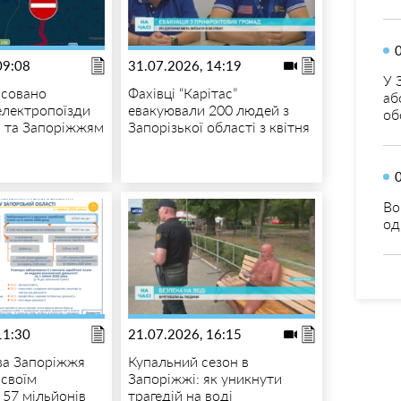
09:08
31.07.2026, 14:19
У 
асовано
Фахівці “Карітас”
аб
 електропоїзди
евакуювали 200 людей з
об
 та Запоріжжям
Запорізької області з квітня
Во
од
11:30
21.07.2026, 16:15
ва Запоріжжя
Купальний сезон в
 своїм
Запоріжжі: як уникнути
 57 мільйонів
трагедій на воді