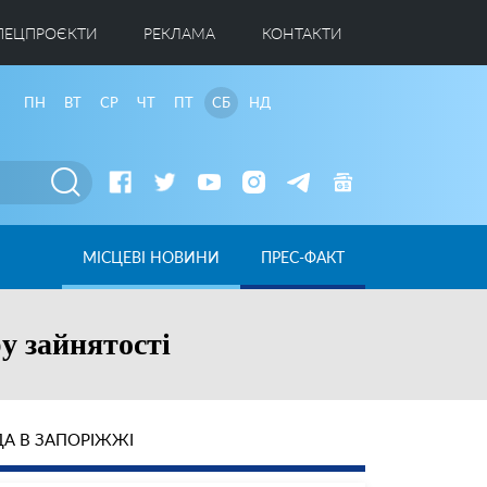
ПЕЦПРОЄКТИ
РЕКЛАМА
КОНТАКТИ
ПН
ВТ
СР
ЧТ
ПТ
СБ
НД
МІСЦЕВІ НОВИНИ
ПРЕС-ФАКТ
у зайнятості
А В ЗАПОРІЖЖІ