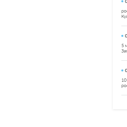
ро
Ку
5 
За
10
ро