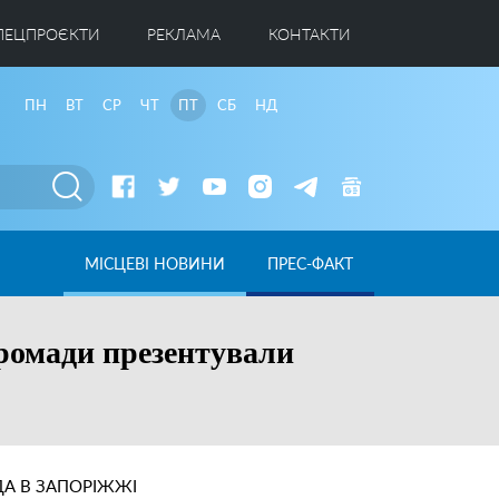
ПЕЦПРОЄКТИ
РЕКЛАМА
КОНТАКТИ
ПН
ВТ
СР
ЧТ
ПТ
СБ
НД
МІСЦЕВІ НОВИНИ
ПРЕС-ФАКТ
громади презентували
А В ЗАПОРІЖЖІ