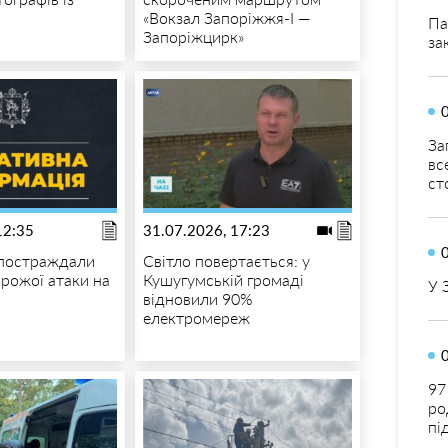
«Вокзал Запоріжжя-I —
Па
Запоріжцирк»
за
За
вс
ст
12:35
31.07.2026, 17:23
 постраждали
Світло повертається: у
орожої атаки на
Кушугумській громаді
У 
відновили 90%
електромереж
97
ро
пі