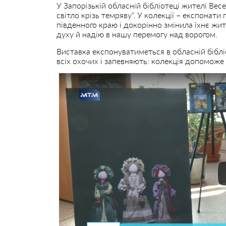
У Запорізькій обласній бібліотеці жителі Ве
світло крізь темряву”. У колекції – експонати 
південного краю і докорінно змінила їхнє жи
духу й надію в нашу перемогу над ворогом.
Виставка експонуватиметься в обласній біблі
всіх охочих і запевняють: колекція допоможе