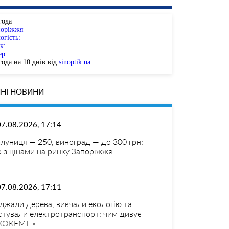
года
поріжжя
огість:
к:
ер:
ода на 10 днів від
sinoptik.ua
НІ НОВИНИ
07.08.2026, 17:14
луниця — 250, виноград — до 300 грн:
 з цінами на ринку Запоріжжя
07.08.2026, 17:11
джали дерева, вивчали екологію та
стували електротранспорт: чим дивує
КОКЕМП»