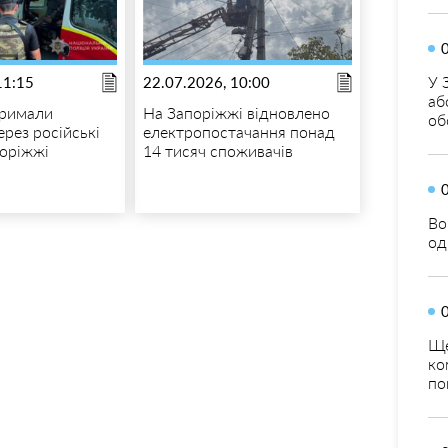
У 
11:15
22.07.2026, 10:00
аб
тримали
На Запоріжжі відновлено
об
ерез російські
електропостачання понад
поріжжі
14 тисяч споживачів
Во
од
Ще
ко
по