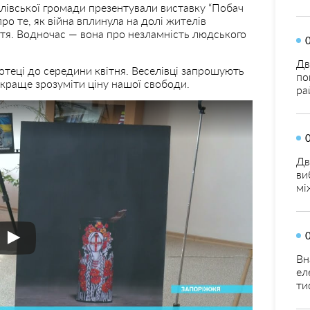
селівської громади презентували виставку “Побач
про те, як війна вплинула на долі жителів
ття. Водночас — вона про незламність людського
Дв
отеці до середини квітня. Веселівці запрошують
по
 краще зрозуміти ціну нашої свободи.
ра
Дв
ви
мі
Вн
ел
ти