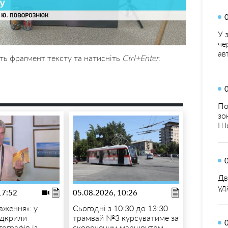
У 
че
ав
ть фрагмент тексту та натисніть
Ctrl+Enter
.
По
зо
Ше
Дв
уд
17:52
05.08.2026, 10:26
аження»: у
Сьогодні з 10:30 до 13:30
ідкрили
трамвай №3 курсуватиме за
ографів із
скороченим маршрутом