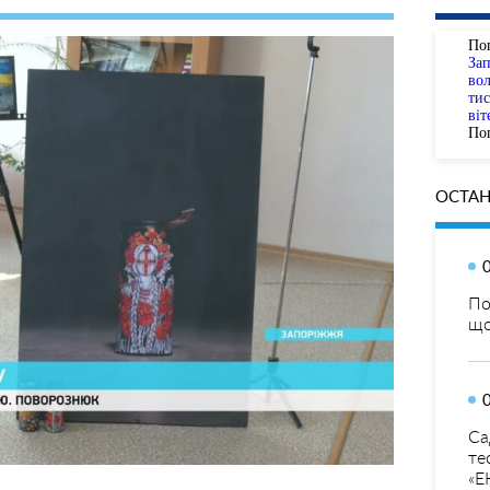
По
За
вол
тис
віт
Пог
ОСТАН
По
що
Са
те
«Е