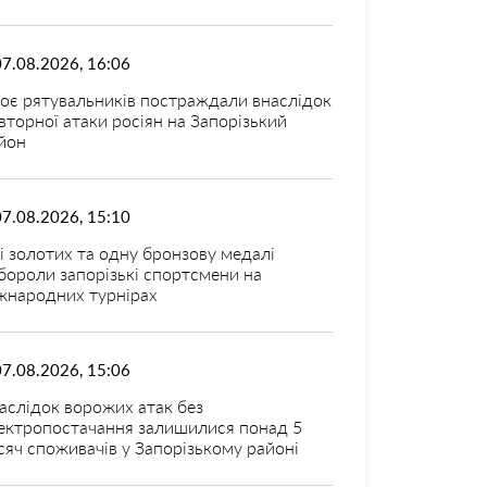
07.08.2026, 16:06
оє рятувальників постраждали внаслідок
вторної атаки росіян на Запорізький
йон
07.08.2026, 15:10
і золотих та одну бронзову медалі
бороли запорізькі спортсмени на
жнародних турнірах
07.08.2026, 15:06
аслідок ворожих атак без
ектропостачання залишилися понад 5
сяч споживачів у Запорізькому районі