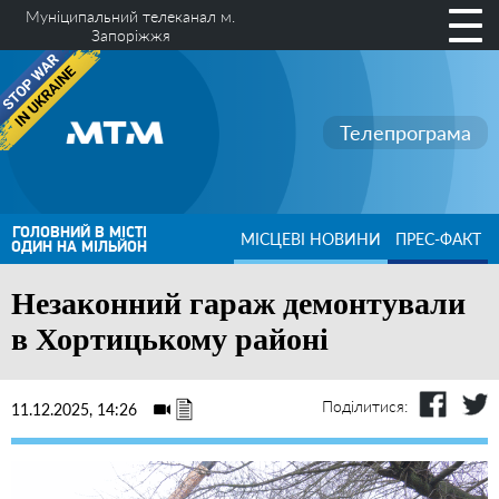
Муніципальний телеканал м.
Запоріжжя
Телепрограма
ГОЛОВНИЙ В МІСТІ
МІСЦЕВІ НОВИНИ
ПРЕС-ФАКТ
ОДИН НА МІЛЬЙОН
Незаконний гараж демонтували
в Хортицькому районі
Поділитися:
11.12.2025, 14:26