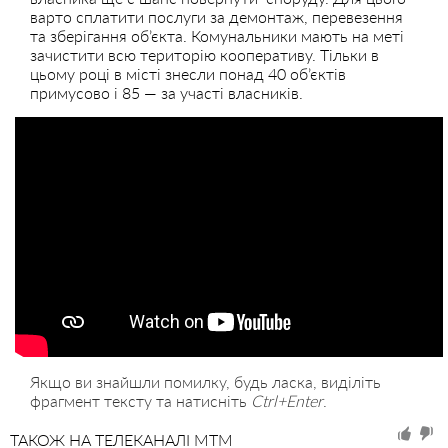
варто сплатити послуги за демонтаж, перевезення
та зберігання об’єкта. Комунальники мають на меті
зачистити всю територію кооперативу. Тільки в
цьому році в місті знесли понад 40 об’єктів
примусово і 85 — за участі власників.
Якщо ви знайшли помилку, будь ласка, виділіть
фрагмент тексту та натисніть
Ctrl+Enter
.
ТАКОЖ НА ТЕЛЕКАНАЛІ MTM