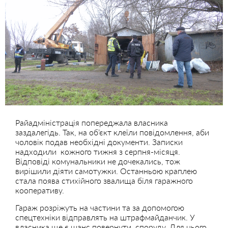
Райадміністрація попереджала власника
заздалегідь. Так, на об’єкт клеїли повідомлення, аби
чоловік подав необхідні документи. Записки
надходили кожного тижня з серпня-місяця.
Відповіді комунальники не дочекались, тож
вирішили діяти самотужки. Останньою краплею
стала поява стихійного звалища біля гаражного
кооперативу.
Гараж розріжуть на частини та за допомогою
спецтехніки відправлять на штрафмайданчик. У
власника ще є шанс повернути споруду. Для цього