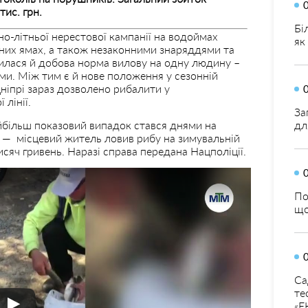
ис. грн.
Бі
но-літньої нерестової кампанії на водоймах
як
них ямах, а також незаконними знаряддями та
нилася й добова норма вилову на одну людину –
ми. Між тим є й нове положення у сезонній
Дніпрі зараз дозволено рибалити у
 лінії.
За
більш показовий випадок стався днями на
дл
 — місцевий житель ловив рибу на зимувальній
исяч гривень. Наразі справа передана Нацполіції.
По
що
Са
те
«Е