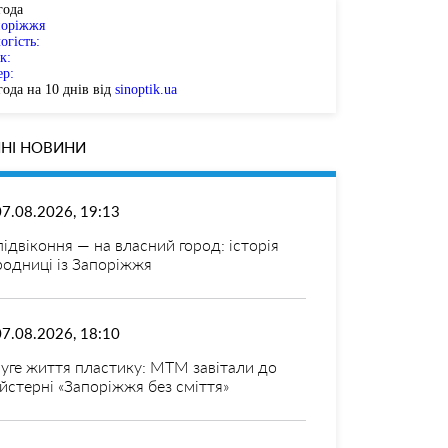
года
поріжжя
огість:
к:
ер:
ода на 10 днів від
sinoptik.ua
НІ НОВИНИ
07.08.2026, 19:13
 підвіконня — на власний город: історія
родниці із Запоріжжя
07.08.2026, 18:10
уге життя пластику: МТМ завітали до
йстерні «Запоріжжя без сміття»