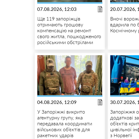
07.08.2026, 12:03
20.07.2026, 
Ще 119 запоріжців
Вночі ворож
отримають грошову
вдарила по 
компенсацію на ремонт
Космічному 
свого житла, пошкодженого
російськими обстрілами
04.08.2026, 12:09
30.07.2026, 
У Запоріжжі викрито
Запоріжжя 
агентурну групу, яка
додаткові з
передавала координати
об’єктів кри
військових об’єктів для
цивільної і
ракетних ударів
з Норвегії