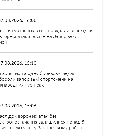
07.08.2026, 16:06
оє рятувальників постраждали внаслідок
вторної атаки росіян на Запорізький
йон
07.08.2026, 15:10
і золотих та одну бронзову медалі
бороли запорізькі спортсмени на
жнародних турнірах
07.08.2026, 15:06
аслідок ворожих атак без
ектропостачання залишилися понад 5
сяч споживачів у Запорізькому районі