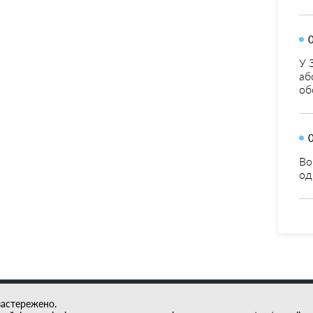
У 
аб
об
Во
од
застережено.