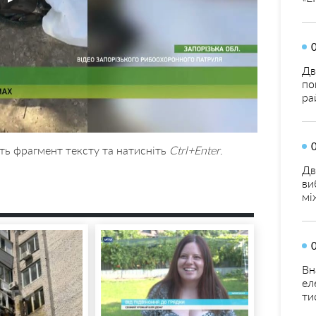
Дв
по
ра
ть фрагмент тексту та натисніть
Ctrl+Enter
.
Дв
ви
мі
Вн
ел
ти