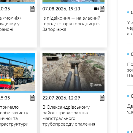
10:35
07.08.2026, 19:13
а «молнія»
Із підвіконня — на власний
У 
будинку у
город: історія городниці із
че
районі
Запоріжжя
ав
По
зо
Ше
15:35
22.07.2026, 12:29
Дв
отримало
В Олександрівському
уд
асоби захисту
районі триває заміна
тичної та
магістрального
нфраструктури
трубопроводу опалення