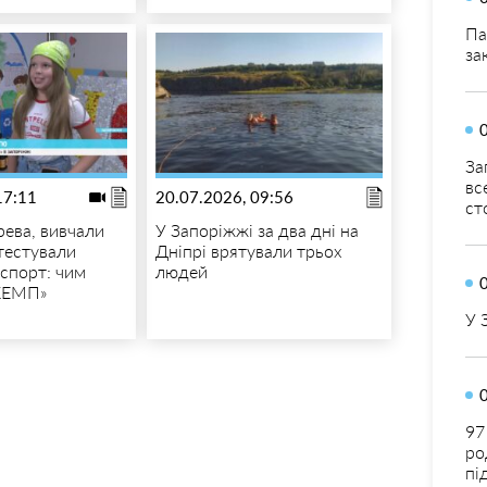
Па
за
За
вс
17:11
20.07.2026, 09:56
ст
ева, вивчали
У Запоріжжі за два дні на
 тестували
Дніпрі врятували трьох
спорт: чим
людей
КЕМП»
У 
97
ро
пі