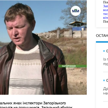
По
За
вол
тис
віт
Пог
ОСТАН
Із
го
Др
ма
альних ямах інспектори Запорізького
околів на порушників. Загальний збиток