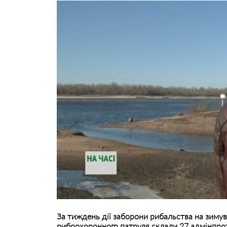
За тиждень дії заборони рибальства на зимув
рибоохоронного патруля склали 27 адмінпрот