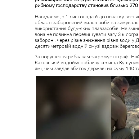
рибному господарству становив близько 270 т
Нагадаємо, з 1 листопада й до початку весня
області заборонений вилов риби на зимуваль
використання будь-яких плавзасобів. Не змі
вона не повинна перевищувати вагу 3 кілогра
забороні: через різке зниження рівня води у 
десятиметровій водній смузі вздовж берегової
За порушення рибалкам загрожує штраф. Най
Каховській водоймі поблизу селища Кушугум
ямі, чим завдав збиток державі на суму 140 т