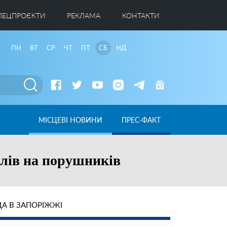
ПЕЦПРОЄКТИ
РЕКЛАМА
КОНТАКТИ
ПН
ВТ
СР
ЧТ
ПТ
СБ
НД
МІСЦЕВІ НОВИНИ
ПРЕС-ФАКТ
лів на порушників
А В ЗАПОРІЖЖІ