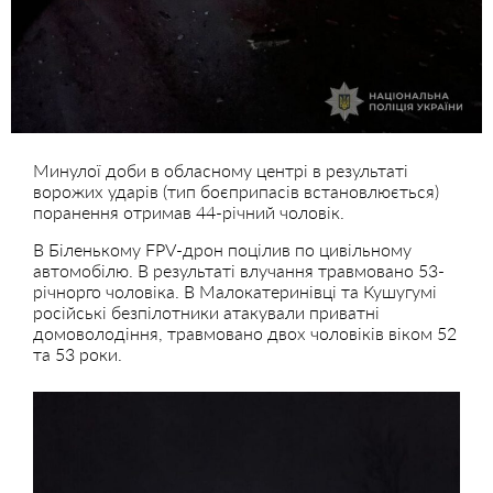
Минулої доби в обласному центрі в результаті
ворожих ударів (тип боєприпасів встановлюється)
поранення отримав 44-річний чоловік.
В Біленькому FPV-дрон поцілив по цивільному
автомобілю. В результаті влучання травмовано 53-
річнорго чоловіка. В Малокатеринівці та Кушугумі
російські безпілотники атакували приватні
домоволодіння, травмовано двох чоловіків віком 52
та 53 роки.