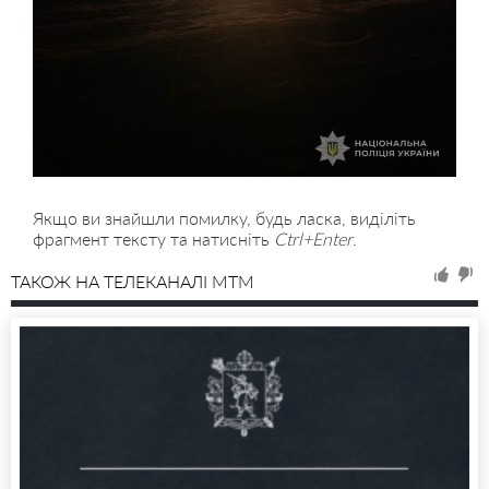
Якщо ви знайшли помилку, будь ласка, виділіть
фрагмент тексту та натисніть
Ctrl+Enter
.
ТАКОЖ НА ТЕЛЕКАНАЛІ MTM