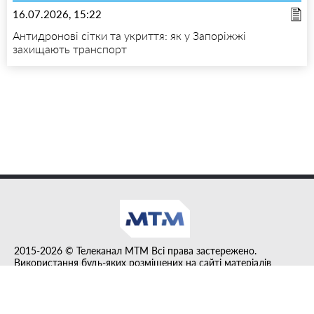
16.07.2026, 15:22
Антидронові сітки та укриття: як у Запоріжжі
захищають транспорт
2015-2026 © Телеканал MTM Всі права застережено.
Використання будь-яких розміщених на сайті матеріалів
дозволено за умови гіперпосилання на tvmtm.online.
Інформацію, публіковану в рубриці "Прес-факт", розміщено на
правах реклами.