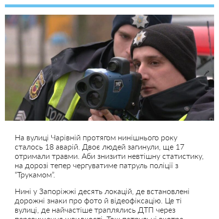
На вулиці Чарівній протягом нинішнього року
сталось 18 аварій. Двоє людей загинули, ще 17
отримали травми. Аби знизити невтішну статистику,
на дорозі тепер чергуватиме патруль поліції з
“Трукамом”.
Нині у Запоріжжі десять локацій, де встановлені
дорожні знаки про фото й відеофіксацію. Це ті
вулиці, де найчастіше траплялись ДТП через
перевищення швидкості. Тож патрульні вкотре