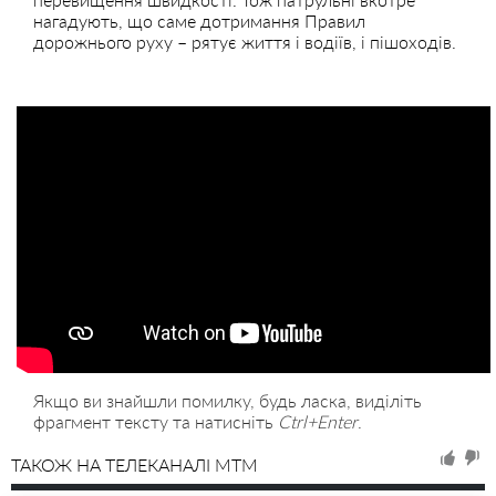
нагадують, що саме дотримання Правил
дорожнього руху – рятує життя і водіїв, і пішоходів.
Якщо ви знайшли помилку, будь ласка, виділіть
фрагмент тексту та натисніть
Ctrl+Enter
.
ТАКОЖ НА ТЕЛЕКАНАЛІ MTM