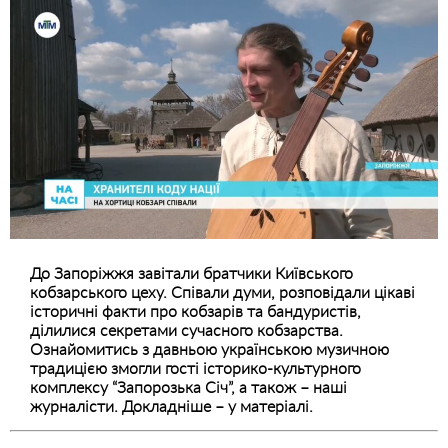
До Запоріжжя завітали братчики Київського
кобзарського цеху. Співали думи, розповідали цікаві
історичні факти про кобзарів та бандуристів,
ділилися секретами сучасного кобзарства.
Ознайомитись з давньою українською музичною
традицією змогли гості історико-культурного
комплексу “Запорозька Січ”, а також – наші
журналісти. Докладніше – у матеріалі.