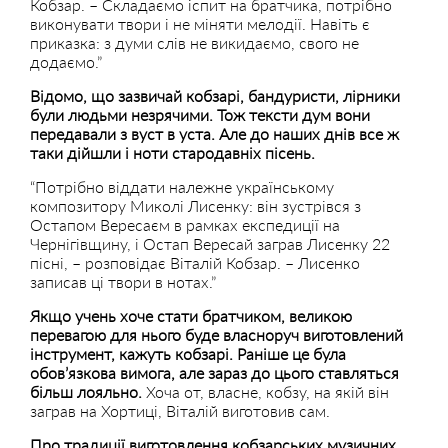
Кобзар. – Складаємо іспит на братчика, потрібно
виконувати твори і не міняти мелодії. Навіть є
приказка: з думи слів не викидаємо, свого не
додаємо.”
Відомо, що зазвичай кобзарі, бандуристи, лірники
були людьми незрячими. Тож тексти дум вони
передавали з вуст в уста. Але до наших днів все ж
таки дійшли і ноти стародавніх пісень.
“Потрібно віддати належне українському
композитору Миколі Лисенку: він зустрівся з
Остапом Вересаєм в рамках експедиції на
Чернігівщину, і Остап Вересай заграв Лисенку 22
пісні, – розповідає Віталій Кобзар. – Лисенко
записав ці твори в нотах.”
Якщо учень хоче стати братчиком, великою
перевагою для нього буде власноруч виготовлений
інструмент, кажуть кобзарі. Раніше це була
обов’язкова вимога, але зараз до цього ставляться
більш лояльно.
Хоча от, власне, кобзу, на якій він
заграв на Хортиці, Віталій виготовив сам.
Про традиції виготовлення кобзарських музичних