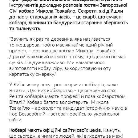
інструментів докладно розповів гостям Запорозької
Січі кобзар Микола Товкайло. Секрети, які дійшли
до нас зі стародавніх часів, – це скарб, що сучасні
кобзарі, лірники та бандуристи старанно зберігають
та пильнують.
“Звучить як раз та деревина, яка називається
тонкошарова, тобто має якнайменший річний
приріст, – розповідає кобзар Микола Товкайло. –
Другий важливий момент в тому, що дерево не має
сучків. Це дуже важливо. Ми намагаємося
виготовляти кобзу, ліру, використовуючи оту
карпатську смереку.”
У Київському цеху троє незрячих кобзарів, каже
Віталій. Для них кобзарство – це основний фах.
Решта кобзарів мають професії й поза кобзарством.
Віталій Кобзар багато волонтерить; Микола
Товкайло – археолог та кандидат історичних наук; а
Ігор Безвербний – ветеран російсько-української
війни.
Кобзарі мають офіційні сайти своїх цехів.
Кажуть,
що сьогодні є чимало людей, які виходять за межі