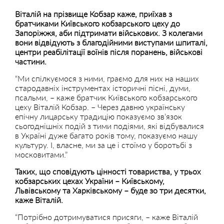
Віталій на прізвище Кобзар каже, приїхав з
братчиками Київського кобзарського цеху до
Запоріжжя, аби підтримати військових. З колегами
вони відвідують з благодійними виступами шпиталі,
центри реабілітації воїнів після поранень, військові
частини.
“Ми спілкуємося з ними, граємо для них на наших
стародавніх інструментах історичні пісні, думи,
псальми, – каже братчик Київського кобзарського
цеху Віталій Кобзар. – Через давню українську
епічну лицарську традицію показуємо зв’язок
сьогоднішніх подій з тими подіями, які відбувалися
в Україні дуже багато років тому, показуємо нашу
культуру. І, власне, ми за це і стоїмо у боротьбі з
московитами.”
Таких, що сповідують цінності товариства, у трьох
кобзарських цехах України – Київському,
Львівському та Харківському – буде зо три десятки,
каже Віталій.
“Потрібно дотримуватися присяги, – каже Віталій