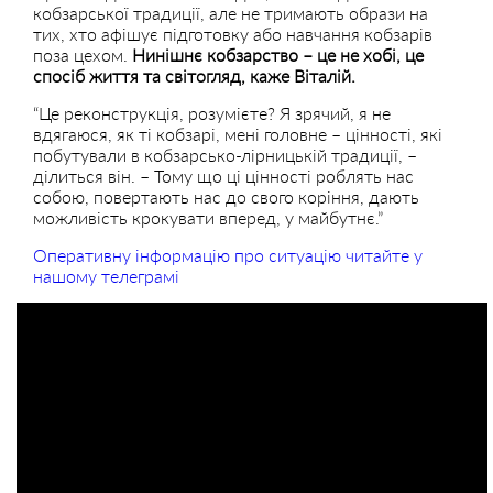
кобзарської традиції, але не тримають образи на
тих, хто афішує підготовку або навчання кобзарів
поза цехом.
Нинішнє кобзарство – це не хобі, це
спосіб життя та світогляд, каже Віталій.
“Це реконструкція, розумієте? Я зрячий, я не
вдягаюся, як ті кобзарі, мені головне – цінності, які
побутували в кобзарсько-лірницькій традиції, –
ділиться він. – Тому що ці цінності роблять нас
собою, повертають нас до свого коріння, дають
можливість крокувати вперед, у майбутнє.”
Оперативну інформацію про ситуацію читайте у
нашому телеграмі