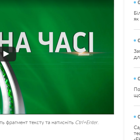
Бі
як
За
дл
По
що
ть фрагмент тексту та натисніть
Ctrl+Enter
.
Са
те
«Е