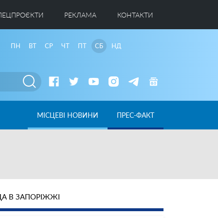
ПЕЦПРОЄКТИ
РЕКЛАМА
КОНТАКТИ
ПН
ВТ
СР
ЧТ
ПТ
СБ
НД
МІСЦЕВІ НОВИНИ
ПРЕС-ФАКТ
А В ЗАПОРІЖЖІ