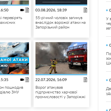
16:50
03.08.2026, 18:39
і перевірять
55-річний чоловік загинув
У 
захисних
внаслідок ворожої атаки на
че
Запорізький район
ав
По
зо
Ше
15:35
22.07.2026, 16:09
он пошкодив
Ворог атакував
Дв
удівлю ЗНУ
підприємство харчової
уд
промисловості у Запоріжжі