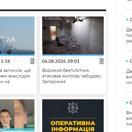
Дв
по
ра
11:18
06.08.2026, 09:01
 загинула, ще
Ворожий безпілотник
Дв
нені внаслідок
атакував житлову забудову
ви
ки на
Запоріжжя
мі
Вн
ел
ти