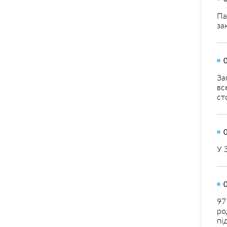
Па
за
За
вс
ст
У 
97
ро
пі