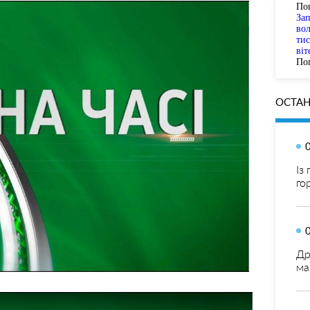
По
За
вол
тис
віт
Пог
ОСТАН
Із
го
Др
ма