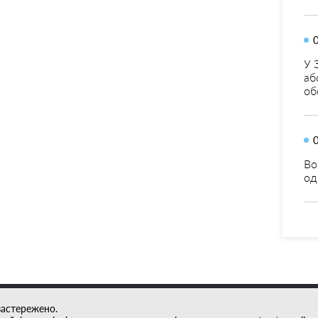
У 
аб
об
Во
од
застережено.