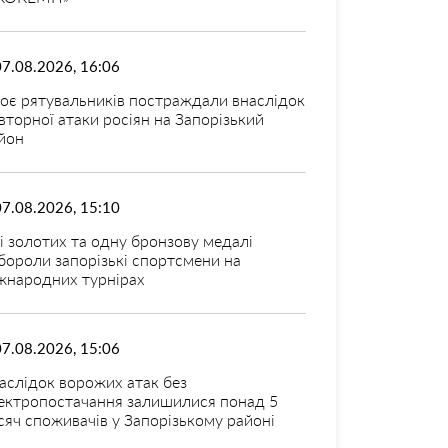
07.08.2026, 16:06
оє рятувальників постраждали внаслідок
вторної атаки росіян на Запорізький
йон
07.08.2026, 15:10
і золотих та одну бронзову медалі
бороли запорізькі спортсмени на
жнародних турнірах
07.08.2026, 15:06
аслідок ворожих атак без
ектропостачання залишилися понад 5
сяч споживачів у Запорізькому районі