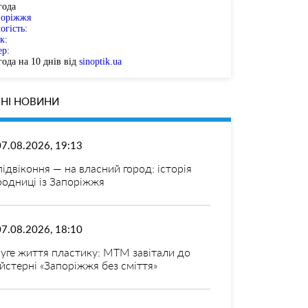
года
поріжжя
огість:
к:
ер:
ода на 10 днів від
sinoptik.ua
НІ НОВИНИ
07.08.2026, 19:13
 підвіконня — на власний город: історія
родниці із Запоріжжя
07.08.2026, 18:10
уге життя пластику: МТМ завітали до
йстерні «Запоріжжя без сміття»