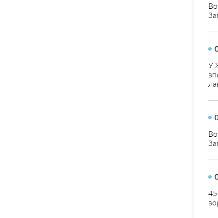
Во
За
У 
вп
ла
Во
За
45
во