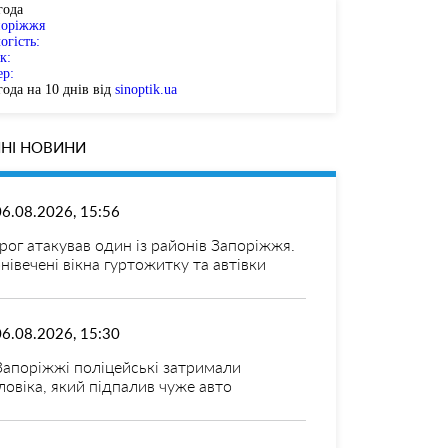
года
поріжжя
огість:
к:
ер:
ода на 10 днів від
sinoptik.ua
НІ НОВИНИ
06.08.2026, 15:56
рог атакував один із районів Запоріжжя.
нівечені вікна гуртожитку та автівки
06.08.2026, 15:30
Запоріжжі поліцейські затримали
ловіка, який підпалив чуже авто