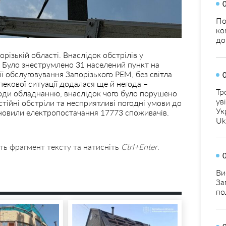
По
ко
до
різькій області. Внаслідок обстрілів у
Було знеструмлено 31 населений пункт на
ї обслуговування Запорізького РЕМ, без світла
екової ситуації додалася ще й негода –
Тр
оди обладнанню, внаслідок чого було порушено
ув
тійні обстріли та несприятливі погодні умови до
Ук
дновили електропостачання 17773 споживачів.
Uk
ть фрагмент тексту та натисніть
Ctrl+Enter
.
Ви
За
по