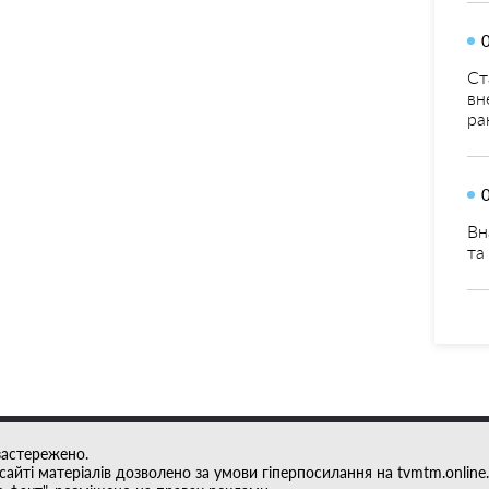
Ст
вн
ра
Вн
та
застережено.
айті матеріалів дозволено за умови гіперпосилання на tvmtm.online.