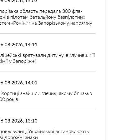
06.08.2026, 15:03
порізька область передала 300 фпв-
онів пілотам батальйону безпілотних
стем «Роніни» на Запорізькому напрямку
06.08.2026, 14:11
ліцейські врятували дитину, вилучивши її
 сім’ї у Запоріжжі
06.08.2026, 14:01
 Хортиці знайшли глечик, якому близько
00 років
06.08.2026, 13:10
довж вулиці Української встановлюють
ві дорожні знаки