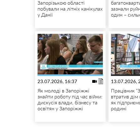
Запорізькою області
багатокварт
побували на літніх канікулах
зазнали руй
у Данії
один – силь
23.07.2026, 16:37
13.07.2026, 
Як молоді в Запоріжжі
Працівник “
знайти роботу під час війни:
втратив дім 
дискусія влади, бізнесу та
як підприєм
освітян у Запоріжжі
родині