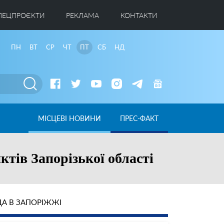
ПЕЦПРОЄКТИ
РЕКЛАМА
КОНТАКТИ
ПН
ВТ
СР
ЧТ
ПТ
СБ
НД
МІСЦЕВІ НОВИНИ
ПРЕС-ФАКТ
тів Запорізької області
А В ЗАПОРІЖЖІ