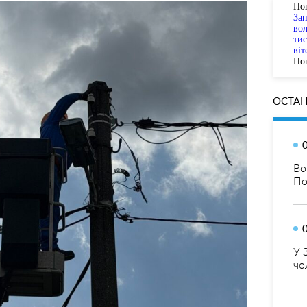
По
За
вол
тис
віт
Пог
ОСТАН
Во
По
У 
чо