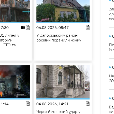
За
др
си
17:30
06.08.2026, 08:47
31 липня у
У Запорізькому районі
игоріли
росіяни поранили жінку
По
, СТО та
із
На
20
11:14
04.08.2026, 14:21
Вз
Через ймовірний удар у
но