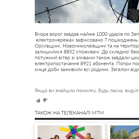
Вчора ворог завдав майже 1000 ударів по Запо
електромережах зафіксовано 7 пошкоджень. 
Оріхівщині, Новомиколаївщині та на територі
залишилися 8852 споживачі. До складної безп
потужний вітер зі зливами також завдали шк
електропостачання 8921 абонента. Попри пос
кінця доби заживили всі родини. Загалом ві
Якщо ви знайшли помилку, будь ласка, виділі
ТАКОЖ НА ТЕЛЕКАНАЛІ MTM