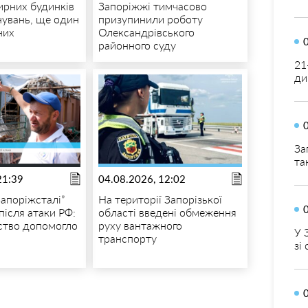
ирних будинків
Запоріжжі тимчасово
нувань, ще один
призупинили роботу
них
Олександрівського
районного суду
21
ди
За
та
21:39
04.08.2026, 12:02
Запоріжсталі”
На території Запорізької
після атаки РФ:
області введені обмеження
ство допомогло
руху вантажного
У 
транспорту
зі