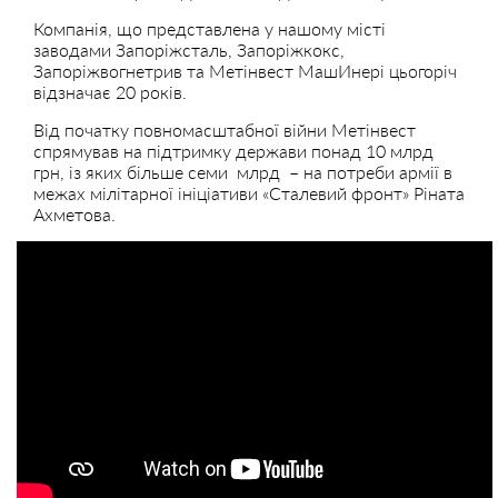
Компанія, що представлена у нашому місті
заводами Запоріжсталь, Запоріжкокс,
Запоріжвогнетрив та Метінвест МашИнері цьогоріч
відзначає 20 років.
Від початку повномасштабної війни Метінвест
спрямував на підтримку держави понад 10 млрд
грн, із яких більше семи млрд – на потреби армії в
межах мілітарної ініціативи «Сталевий фронт» Ріната
Ахметова.