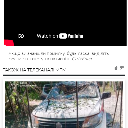
Якщо ви знайшли помилку, будь ласка, виділіть
фрагмент тексту та натисніть
Ctrl+Enter
.
ТАКОЖ НА ТЕЛЕКАНАЛІ MTM