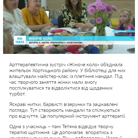
Арттерапевтична зустріч «Жіноче коло» об’єднала
жительок Хортицького району. У бібліотеці для них
влаштували майстер-клас із плетіння мандал. Під
час творчого заняття жінки мали змогу
поспілкуватися та відволіктися від щоденних
турбот.
Яскраві нитки, барвисті візерунки та зацікавлені
погляди. Тут створюють мандали та спілкуються
про відчуття. Це популярний інструмент арттерапії.
Одна з учасниць – пані Тетяна відвідує творчу
терапію щотижня. Це допомагає впоратись з
хвилюваннями за сина. Він – доброволець “Азову”.