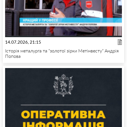
14.07.2026, 21:15
Історія металурга та “золотої зірки Метінвесту” Андрія
Попова