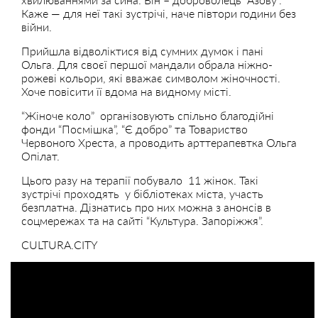
Каже — для неї такі зустрічі, наче півтори години без
війни.
Прийшла відволіктися від сумних думок і пані
Ольга. Для своєї першої мандали обрала ніжно-
рожеві кольори, які вважає символом жіночності.
Хоче повісити її вдома на видному місті.
“Жіноче коло” організовують спільно благодійні
фонди “Посмішка”, “Є добро” та Товариство
Червоного Хреста, а проводить арттерапевтка Ольга
Опілат.
Цього разу на терапії побувало 11 жінок. Такі
зустрічі проходять у бібліотеках міста, участь
безплатна. Дізнатись про них можна з анонсів в
соцмережах та на сайті “Культура. Запоріжжя”.
CULTURA.CITY