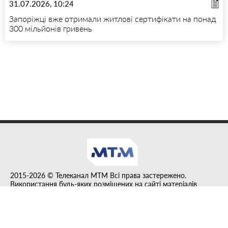
31.07.2026, 10:24
Запоріжці вже отримали житлові сертифікати на понад
300 мільйонів гривень
2015-2026 © Телеканал MTM Всі права застережено.
Використання будь-яких розміщених на сайті матеріалів
дозволено за умови гіперпосилання на tvmtm.online.
Інформацію, публіковану в рубриці "Прес-факт", розміщено на
правах реклами.