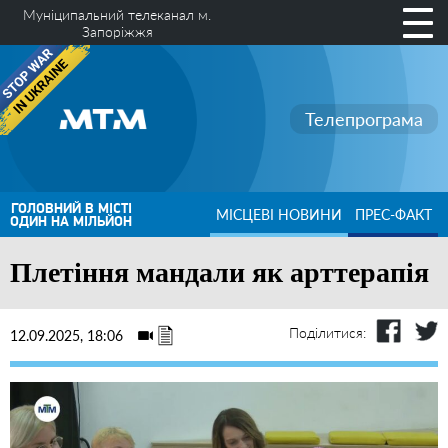
Муніципальний телеканал м.
Запоріжжя
Телепрограма
ГОЛОВНИЙ В МІСТІ
МІСЦЕВІ НОВИНИ
ПРЕС-ФАКТ
ОДИН НА МІЛЬЙОН
Плетіння мандали як арттерапія
Поділитися:
12.09.2025, 18:06