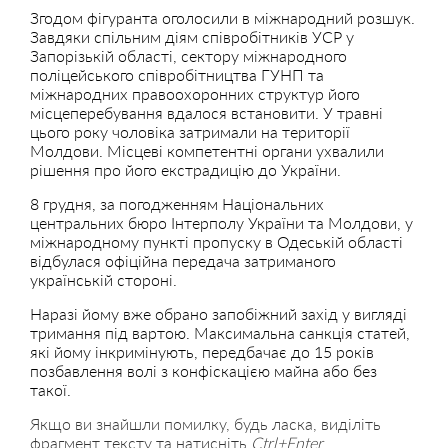
Згодом фігуранта оголосили в міжнародний розшук.
Завдяки спільним діям співробітників УСР у
Запорізькій області, сектору міжнародного
поліцейського співробітництва ГУНП та
міжнародних правоохоронних структур його
місцеперебування вдалося встановити. У травні
цього року чоловіка затримали на території
Молдови. Місцеві компетентні органи ухвалили
рішення про його екстрадицію до України.
8 грудня, за погодженням Національних
центральних бюро Інтерполу України та Молдови, у
міжнародному пункті пропуску в Одеській області
відбулася офіційна передача затриманого
українській стороні.
Наразі йому вже обрано запобіжний захід у вигляді
тримання під вартою. Максимальна санкція статей,
які йому інкримінують, передбачає до 15 років
позбавлення волі з конфіскацією майна або без
такої.
Якщо ви знайшли помилку, будь ласка, виділіть
фрагмент тексту та натисніть
Ctrl+Enter
.