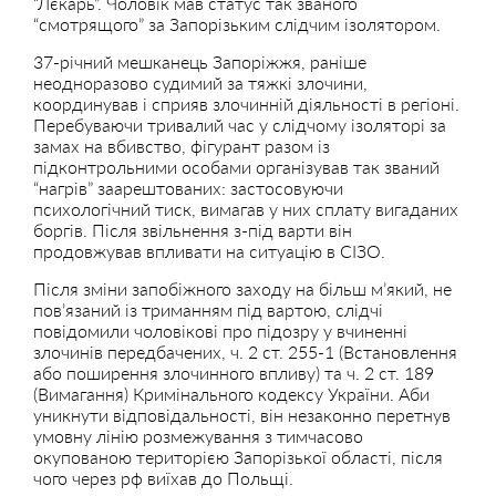
“Лєкарь”. Чоловік мав статус так званого
“смотрящого” за Запорізьким слідчим ізолятором.
37-річний мешканець Запоріжжя, раніше
неодноразово судимий за тяжкі злочини,
координував і сприяв злочинній діяльності в регіоні.
Перебуваючи тривалий час у слідчому ізоляторі за
замах на вбивство, фігурант разом із
підконтрольними особами організував так званий
“нагрів” заарештованих: застосовуючи
психологічний тиск, вимагав у них сплату вигаданих
боргів. Після звільнення з-під варти він
продовжував впливати на ситуацію в СІЗО.
Після зміни запобіжного заходу на більш м’який, не
пов’язаний із триманням під вартою, слідчі
повідомили чоловікові про підозру у вчиненні
злочинів передбачених, ч. 2 ст. 255-1 (Встановлення
або поширення злочинного впливу) та ч. 2 ст. 189
(Вимагання) Кримінального кодексу України. Аби
уникнути відповідальності, він незаконно перетнув
умовну лінію розмежування з тимчасово
окупованою територією Запорізької області, після
чого через рф виїхав до Польщі.