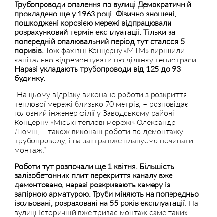
Трубопроводи опалення по вулиці Демократичній
прокладено ще у 1963 році. Фізично зношені,
пошкоджені корозією мережі відпрацювали
розрахунковий термін експлуатації.
Тільки за
попередній опалювальний період тут сталося 5
поривів.
Тож фахівці Концерну «МТМ» вирішили
капітально відремонтувати цю ділянку теплотраси.
Наразі укладають трубопроводи від 125 до 93
будинку.
“На цьому відрізку виконано роботи з розкриття
теплової мережі близько 70 метрів, – розповідає
головний інженер філії у Заводському районі
Концерну «Міські теплові мережі» Олександр
Дюмін, – також виконані роботи по демонтажу
трубопроводу, і на завтра вже плануємо починати
монтаж.”
Роботи тут розпочали ще 1 квітня. Більшість
залізобетонних плит перекриття каналу вже
демонтовано, наразі розкривають камеру із
запірною арматурою. Труби міняють на попередньо
ізольовані, розраховані на 55 років експлуатації.
На
вулиці Історичній вже триває монтаж саме таких