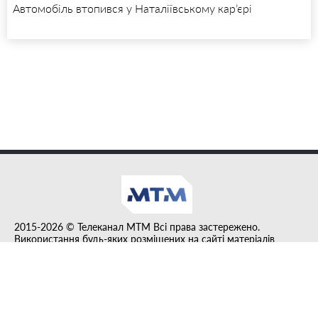
Автомобіль втопився у Наталіївському кар’єрі
2015-2026 © Телеканал MTM Всі права застережено.
Використання будь-яких розміщених на сайті матеріалів
дозволено за умови гіперпосилання на tvmtm.online.
Інформацію, публіковану в рубриці "Прес-факт", розміщено на
правах реклами.
Created by DL agency