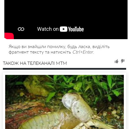
Якщо ви знайшли помилку, будь ласка, виділіть
фрагмент тексту та натисніть
Ctrl+Enter
.
ТАКОЖ НА ТЕЛЕКАНАЛІ MTM