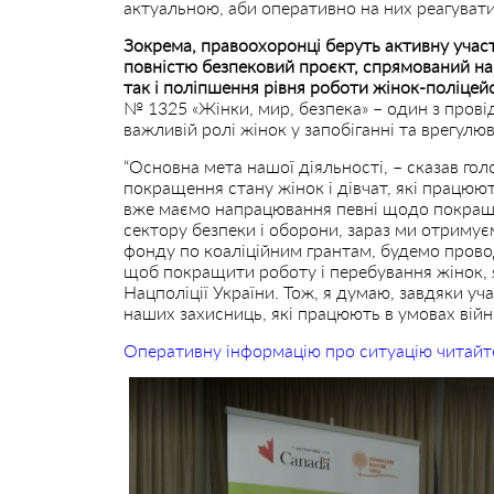
актуальною, аби оперативно на них реагуват
Зокрема, правоохоронці беруть активну участь 
повністю безпековий проєкт, спрямований на
так і поліпшення рівня роботи жінок-поліцей
№ 1325 «Жінки, мир, безпека» – один з прові
важливій ролі жінок у запобіганні та врегулюв
“Основна мета нашої діяльності, – сказав го
покращення стану жінок і дівчат, які працюют
вже маємо напрацювання певні щодо покраще
сектору безпеки і оборони, зараз ми отримує
фонду по коаліційним грантам, будемо прово
щоб покращити роботу і перебування жінок, 
Нацполіції України. Тож, я думаю, завдяки у
наших захисниць, які працюють в умовах війни
Оперативну інформацію про ситуацію читайт