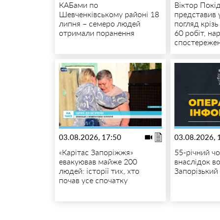
КАБами по
Віктор Покі
Шевченківському районі 18
представив 
липня – семеро людей
погляд крізь
отримали поранення
60 робіт, на
спостереже
03.08.2026, 17:50
03.08.2026, 
«Карітас Запоріжжя»
55-річний чо
евакуював майже 200
внаслідок в
людей: історії тих, хто
Запорізький
почав усе спочатку