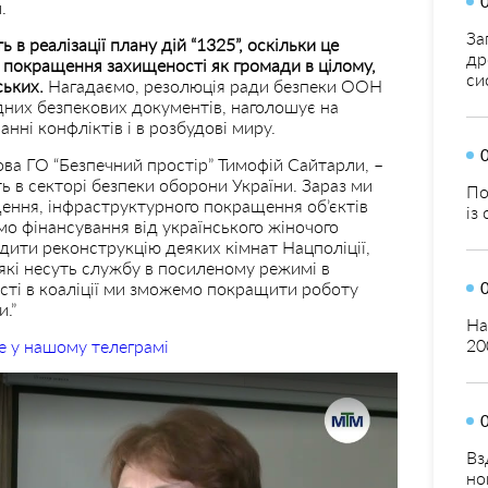
и.
За
в реалізації плану дій “1325”, оскільки це
др
 покращення захищеності як громади в цілому,
си
ських.
Нагадаємо, резолюція ради безпеки ООН
дних безпекових документів, наголошує на
анні конфліктів і в розбудові миру.
лова ГО “Безпечний простір” Тимофій Сайтарли, –
ь в секторі безпеки оборони України. Зараз ми
По
ння, інфраструктурного покращення об’єктів
із
мо фінансування від українського жіночого
дити реконструкцію деяких кімнат Нацполіції,
які несуть службу в посиленому режимі в
часті в коаліції ми зможемо покращити роботу
.”
На
20
е у нашому телеграмі
Вз
но