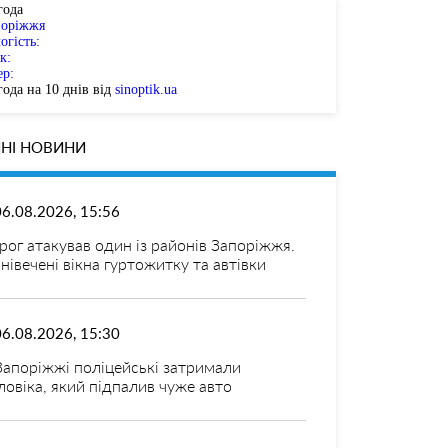
года
поріжжя
огість:
к:
ер:
ода на 10 днів від
sinoptik.ua
НІ НОВИНИ
06.08.2026, 15:56
рог атакував один із районів Запоріжжя.
нівечені вікна гуртожитку та автівки
06.08.2026, 15:30
Запоріжжі поліцейські затримали
ловіка, який підпалив чуже авто