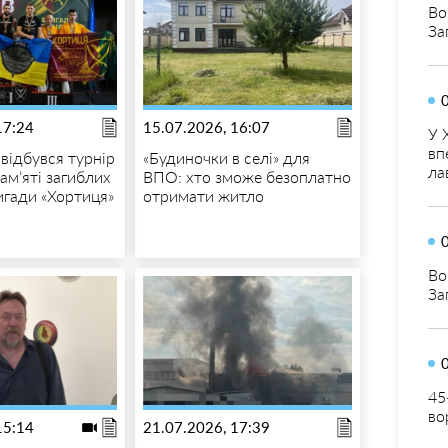
Во
За
17:24
15.07.2026, 16:07
У 
вп
відбувся турнір
«Будиночки в селі» для
ла
пам’яті загиблих
ВПО: хто зможе безоплатно
игади «Хортиця»
отримати житло
Во
За
45
во
15:14
21.07.2026, 17:39