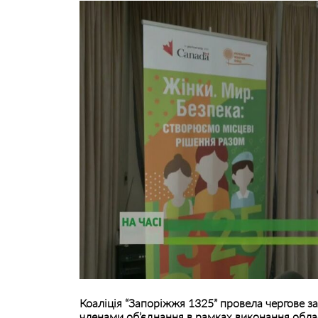
Коаліція “Запоріжжя 1325” провела чергове з
членами об’єднання в рамках виконання обла