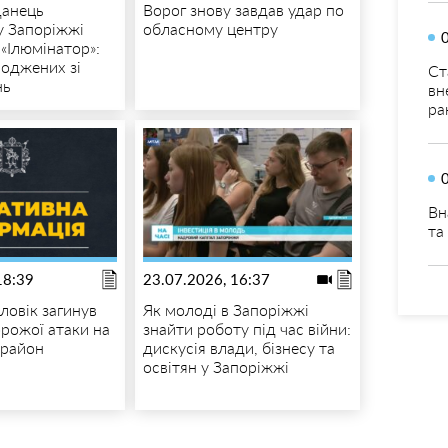
данець
Ворог знову завдав удар по
у Запоріжжі
обласному центру
 «Ілюмінатор»:
роджених зі
Ст
нь
вн
ра
Вн
та
18:39
23.07.2026, 16:37
ловік загинув
Як молоді в Запоріжжі
орожої атаки на
знайти роботу під час війни:
 район
дискусія влади, бізнесу та
освітян у Запоріжжі