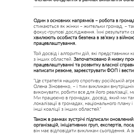
Один з основних напрямків – робота в грома
стикаються як жінки – жительки громад, – та
фокус-групові дослідження. Їхні результати с
хвилюють особиста безпека в зв’язку з війною,
працевлаштування.
Той досвід і алгоритм дій, які представники 
з інших областей.
Започатковано й низку про
працевлаштуванні та розвитку власної справ
написати резюме, зареєструвати ФОП і вести 
“Це стратегія нашого спротиву російській агре
Олена Зіновенко, – і тим викликам внутрішнім
виконувати, робити все для його реалізації, 
Ми працюємо в громадах, досвід, який ми та
локалізації в громадах, національного плану і
інші коаліції з інших областей.”
Також в рамках зустрічі підписали оновлени
організацій, ініціативних груп, експертів, пос
він має відповідати викликам сьогодення. А 