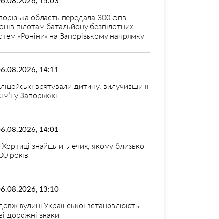
06.08.2026, 15:03
порізька область передала 300 фпв-
онів пілотам батальйону безпілотних
стем «Роніни» на Запорізькому напрямку
06.08.2026, 14:11
ліцейські врятували дитину, вилучивши її
 сім’ї у Запоріжжі
06.08.2026, 14:01
 Хортиці знайшли глечик, якому близько
00 років
06.08.2026, 13:10
довж вулиці Української встановлюють
ві дорожні знаки