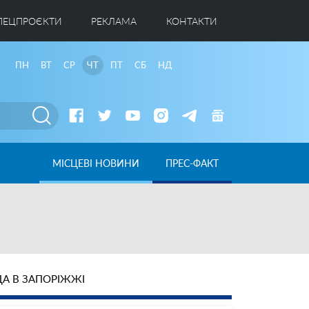
ПЕЦПРОЄКТИ
РЕКЛАМА
КОНТАКТИ
ПН
ВТ
СР
ЧТ
ПТ
СБ
НД
МІСЦЕВІ НОВИНИ
ПРЕС-ФАКТ
А В ЗАПОРІЖЖІ