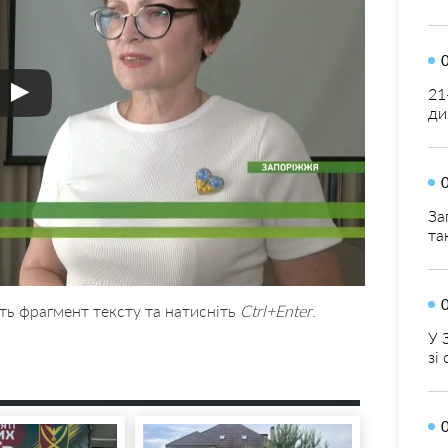
21
ди
За
та
ть фрагмент тексту та натисніть
Ctrl+Enter
.
У 
зі