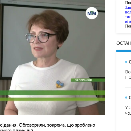
По
За
вол
тис
віт
Пог
ОСТАН
Во
По
У 
чо
асідання. Обговорили, зокрема, що зроблено
сного плану дій.