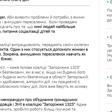
По
ко
дах.
Аби виявити проблеми й потреби, з якими
до
к і вимушені переселенки, були проведені
відчать про те, що
нині людей найбільше
 питання соціалізації дітей та
коаліції випрацьовують, передають своїм колегам
Тр
єктів. Один з них стосується допомоги жінкам в
ув
и. Зокрема, вимушених переселенок навчать як
Ук
бізнес.
Uk
сії, – каже голова коаліції “Запоріжжя 1325”
 безпековим, які в нас є, якщо ми будемо його
ми будемо жити безпечніше в області Запорізькій.
м здобуваємо, алгоритм дій, ми працюємо з
Ви
 обласного плану дій, його вже беруть як основу
За
по
й меморандум про об’єднання громадських
адовців і ЗМІ в коаліцію “Запоріжжя 1325”.
Адже
значить, зробити роботу більш гнучкою та