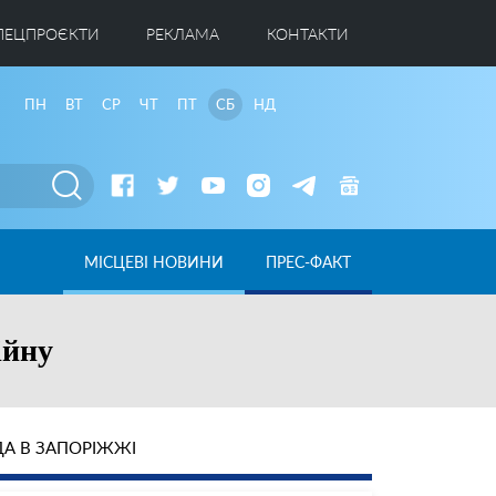
ПЕЦПРОЄКТИ
РЕКЛАМА
КОНТАКТИ
ПН
ВТ
СР
ЧТ
ПТ
СБ
НД
МІСЦЕВІ НОВИНИ
ПРЕС-ФАКТ
ійну
А В ЗАПОРІЖЖІ