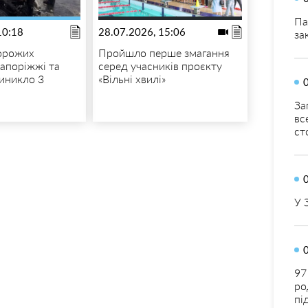
Па
10:18
28.07.2026, 15:06
за
орожих
Пройшло перше змагання
Запоріжжі та
серед учасників проєкту
виникло 3
«Вільні хвилі»
За
вс
ст
У 
97
ро
пі