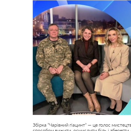
Збірка “Чарівний гіацинт” — це голос мистецтв
способом вижити, осмислити біль і зберегти 