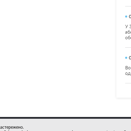
У 
аб
об
Во
од
застережено.