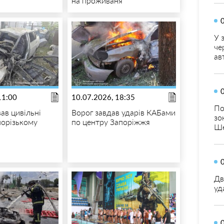
на проживаня
У 
че
ав
11:00
10.07.2026, 18:35
По
ав цивільні
Ворог завдав ударів КАБами
зо
порізькому
по центру Запоріжжя
Ше
Дв
уд