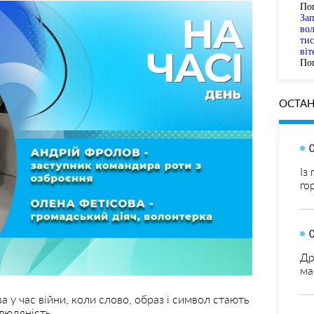
По
За
вол
тис
віт
Пог
ОСТАН
Із
го
Др
ма
а у час війни, коли слово, образ і символ стають
людяність.