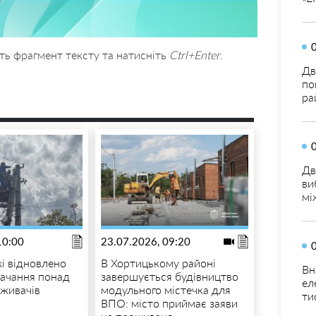
ть фрагмент тексту та натисніть
Ctrl+Enter
.
Дв
по
ра
Дв
ви
мі
10:00
23.07.2026, 09:20
і відновлено
В Хортицькому районі
Вн
ачання понад
завершується будівництво
ел
оживачів
модульного містечка для
ти
ВПО: місто приймає заяви