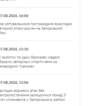
07.08.2026, 16:06
оє рятувальників постраждали внаслідок
вторної атаки росіян на Запорізький
йон
07.08.2026, 15:10
і золотих та одну бронзову медалі
бороли запорізькі спортсмени на
жнародних турнірах
07.08.2026, 15:06
аслідок ворожих атак без
ектропостачання залишилися понад 5
сяч споживачів у Запорізькому районі