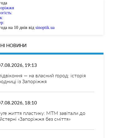
года
поріжжя
огість:
к:
ер:
ода на 10 днів від
sinoptik.ua
НІ НОВИНИ
07.08.2026, 19:13
 підвіконня — на власний город: історія
родниці із Запоріжжя
07.08.2026, 18:10
уге життя пластику: МТМ завітали до
йстерні «Запоріжжя без сміття»