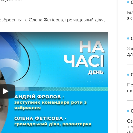
Бі
як
озброєння та Олена Фетісова, громадський діяч,
За
дл
По
що
Са
те
«Е