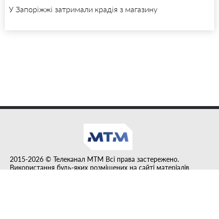
У Запоріжжі затримали крадія з магазину
2015-2026 © Телеканал MTM Всі права застережено.
Використання будь-яких розміщених на сайті матеріалів
дозволено за умови гіперпосилання на tvmtm.online.
Інформацію, публіковану в рубриці "Прес-факт", розміщено на
правах реклами.
Created by DL agency