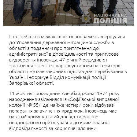
Поліцейські в межах своїх повноважень звернулися
до Управління державної міграційної служби в
області з поданням про притягнення до
адміністративної відповідальності та примусове
видворення іноземця. 47-річний рецидивіст
звільнився з пенітенціарної установи на території
області і не мав законних підстав для перебування в
Україні, інформує Відділ комунікації поліції
Запорізької області.
11 жовтня громадянин Азербайджана, 1974 року
народження звільнився із «Софіївської виправної
колонії № 55», де майже чотири роки відбував
покарання за вчинення крадіжок. Іноземець має
багатий кримінальний досвід та раніше
неодноразово притягувався до кримінальної
відповідальності за корисливі злочини.