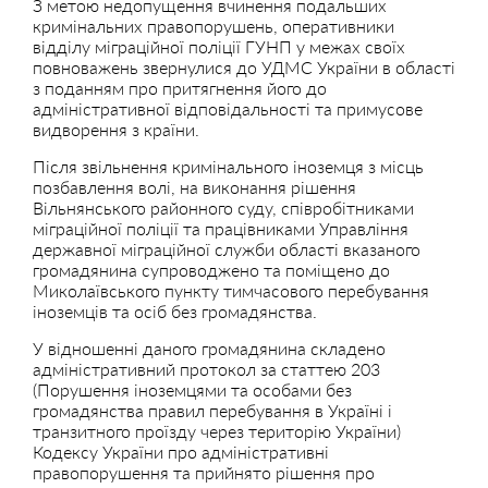
З метою недопущення вчинення подальших
кримінальних правопорушень, оперативники
відділу міграційної поліції ГУНП у межах своїх
повноважень звернулися до УДМС України в області
з поданням про притягнення його до
адміністративної відповідальності та примусове
видворення з країни.
Після звільнення кримінального іноземця з місць
позбавлення волі, на виконання рішення
Вільнянського районного суду, співробітниками
міграційної поліції та працівниками Управління
державної міграційної служби області вказаного
громадянина супроводжено та поміщено до
Миколаївського пункту тимчасового перебування
іноземців та осіб без громадянства.
У відношенні даного громадянина складено
адміністративний протокол за статтею 203
(Порушення іноземцями та особами без
громадянства правил перебування в Україні і
транзитного проїзду через територію України)
Кодексу України про адміністративні
правопорушення та прийнято рішення про