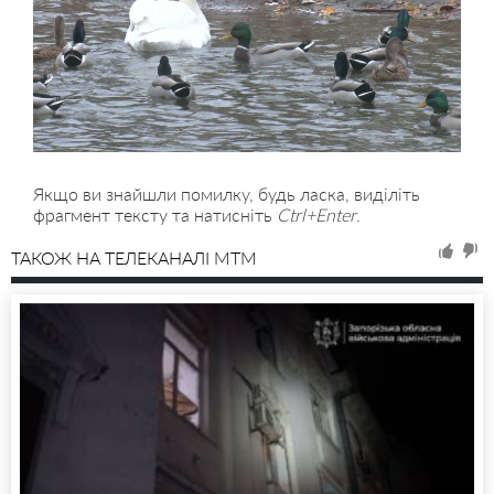
Якщо ви знайшли помилку, будь ласка, виділіть
фрагмент тексту та натисніть
Ctrl+Enter
.
ТАКОЖ НА ТЕЛЕКАНАЛІ MTM