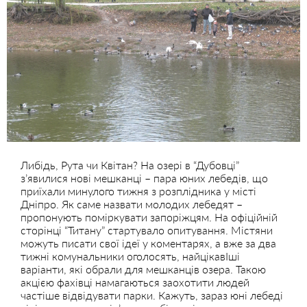
Либідь, Рута чи Квітан? На озері в “Дубовці”
з’явилися нові мешканці – пара юних лебедів, що
приїхали минулого тижня з розплідника у місті
Дніпро. Як саме назвати молодих лебедят –
пропонують поміркувати запоріжцям. На офіційній
сторінці “Титану” стартувало опитування. Містяни
можуть писати свої ідеї у коментарях, а вже за два
тижні комунальники оголосять, найцікавІші
варіанти, які обрали для мешканців озера. Такою
акцією фахівці намагаються заохотити людей
частіше відвідувати парки. Кажуть, зараз юні лебеді