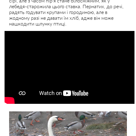
сірі, але з часом пір’я стане білосніжним, як у
лебедя-старожила цього ставка. Пернатих, до речі,
радять годувати крупами і городиною, але в
жодному разі не давати їм хліб, адже він може
нашкодити шлунку птиці.