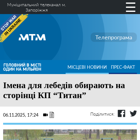
Муніципальний телеканал м.
Запоріжжя
Телепрограма
ГОЛОВНИЙ В МІСТІ
МІСЦЕВІ НОВИНИ
ПРЕС-ФАКТ
ОДИН НА МІЛЬЙОН
Імена для лебедів обирають на
сторінці КП “Титан”
Поділитися:
06.11.2025, 17:24