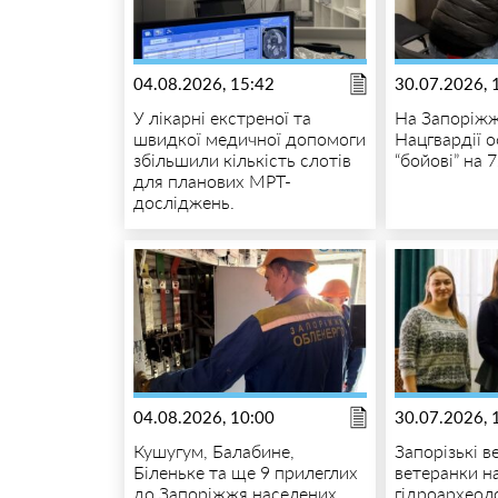
04.08.2026, 15:42
30.07.2026, 
У лікарні екстреної та
На Запоріжж
швидкої медичної допомоги
Нацгвардії 
збільшили кількість слотів
“бойові” на 
для планових МРТ-
досліджень.
04.08.2026, 10:00
30.07.2026, 
Кушугум, Балабине,
Запорізькі в
Біленьке та ще 9 прилеглих
ветеранки н
до Запоріжжя населених
гідроархеоло