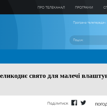
ПРО ТЕЛЕКАНАЛ
ПРОГРАМИ
C
Програма телепередач:
икоднє свято для малечі влаштува
Поділитися:
ПОГОД