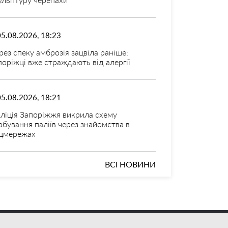
05.08.2026, 18:23
рез спеку амброзія зацвіла раніше:
поріжці вже страждають від алергії
05.08.2026, 18:21
ліція Запоріжжя викрила схему
рбування паліїв через знайомства в
цмережах
ВСІ НОВИНИ