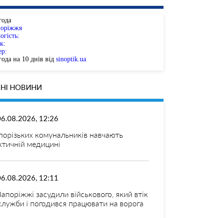
года
поріжжя
огість:
к:
ер:
ода на 10 днів від
sinoptik.ua
НІ НОВИНИ
06.08.2026, 12:26
порізьких комунальників навчають
ктичній медицині
06.08.2026, 12:11
Запоріжжі засудили військового, який втік
 служби і погодився працювати на ворога