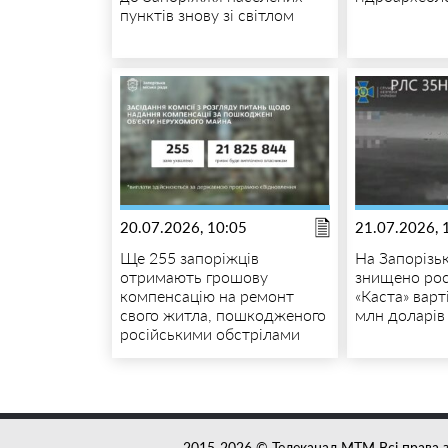
пунктів знову зі світлом
20.07.2026, 10:05
21.07.2026, 
Ще 255 запоріжців
На Запорізь
отримають грошову
знищено рос
компенсацію на ремонт
«Каста» варт
свого житла, пошкодженого
млн доларів
російськими обстрілами
2015-2026 © Телеканал MTM Всі права 