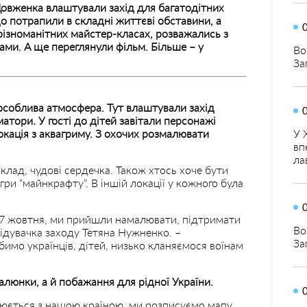
 Довженка влаштували захід для багатодітних
о потрапили в складні життєві обставини, а
 різноманітних майстер-класах, розважались з
ами. А ще переглянули фільм. Більше – у
Во
За
 особлива атмосфера. Тут влаштували захід
тори. У гості до дітей завітали персонажі
окація з аквагриму. З охочих розмалювати
У 
вп
ла
клад, чудові сердечка. Також хтось хоче бути
гри “майнкрафту”. В іншій локації у кожного була
і 17 жовтня, ми прийшли намалювати, підтримати
Во
відувачка заходу Тетяна Нужненко. –
За
имо українців, дітей, низько кланяємося воїнам
алюнки, а й побажання для рідної України.
іюється з нашою країною, ми розписуємо мапу