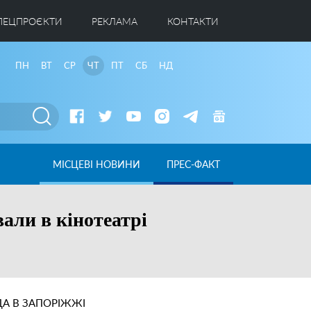
ПЕЦПРОЄКТИ
РЕКЛАМА
КОНТАКТИ
ПН
ВТ
СР
ЧТ
ПТ
СБ
НД
МІСЦЕВІ НОВИНИ
ПРЕС-ФАКТ
ли в кінотеатрі
А В ЗАПОРІЖЖІ