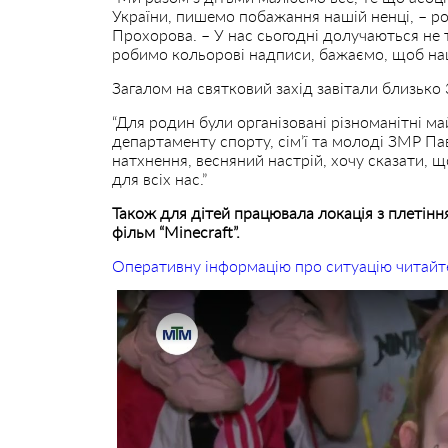
України, пишемо побажання нашій ненці, – р
Прохорова. – У нас сьогодні долучаються не 
робимо кольорові надписи, бажаємо, щоб наш
Загалом на святковий захід завітали близько
“Для родин були організовані різноманітні ма
департаменту спорту, сім’ї та молоді ЗМР Па
натхнення, весняний настрій, хочу сказати,
для всіх нас.”
Також для дітей працювала локація з плетіння
фільм “Minecraft”.
Оперативну інформацію про ситуацію читайт