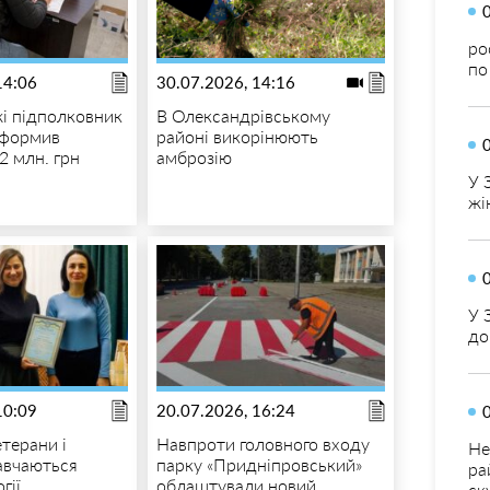
ро
по
14:06
30.07.2026, 14:16
і підполковник
В Олександрівському
оформив
районі викорінюють
72 млн. грн
амброзію
У 
жі
У 
до
10:09
20.07.2026, 16:24
етерани і
Навпроти головного входу
Не
авчаються
парку «Придніпровський»
ра
гії
облаштували новий
ск