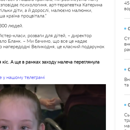
45
озповідає психологиня, арт-терапевтка Катерина
во
тільки діти, а й дорослі, малюємо малюнки,
а країна процвітала.”
 300 людей.
йстер-класи, розваги для дітей, – директор
Ст
вло Бланк. – Ми бачимо, що все це надає
вн
 що напередодні Великодня, це класний подарунок
ра
 кіс. А ще в рамках заходу малеча переглянула
е у нашому телеграмі
Вн
та
Сь
тр
ма