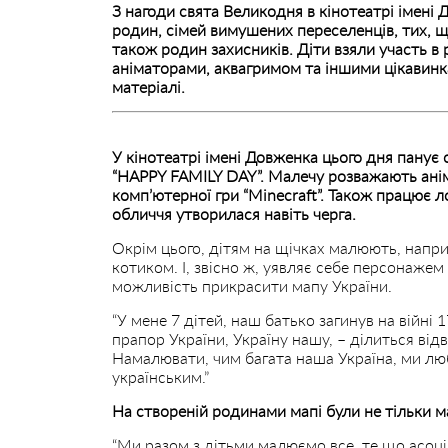
З нагоди свята Великодня в кінотеатрі імені
родин, сімей вимушених переселенців, тих, щ
також родин захисників. Діти взяли участь в
аніматорами, аквагримом та іншими цікавинк
матеріалі.
У кінотеатрі імені Довженка цього дня панує
“HAPPY FAMILY DAY”. Малечу розважають аніма
комп’ютерної гри “Minecraft”. Також працює л
обличчя утворилася навіть черга.
Окрім цього, дітям на щічках малюють, напри
котиком. І, звісно ж, уявляє себе персонажем 
можливість прикрасити мапу України.
“У мене 7 дітей, наш батько загинув на війн
прапор України, Україну нашу, – ділиться від
Намалювати, чим багата наша Україна, ми люб
українським.”
На створеній родинами мапі були не тільки м
“Ми разом з дітьми малюємо все, те що асоц