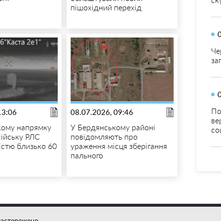
пішохідний перехід
Че
за
По
13:06
08.07.2026, 09:46
ве
кому напрямку
У Бердянському районі
со
ійську РЛС
повідомляють про
істю близько 60
ураження місця зберігання
пального
застережено.