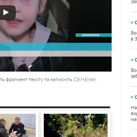
За
Во
в 
Во
за
ть фрагмент тексту та натисніть
Ctrl+Enter
.
На
во
ма