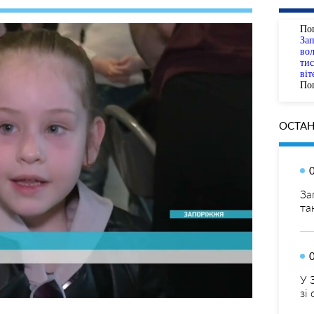
По
За
вол
тис
віт
Пог
ОСТАН
За
та
У 
зі