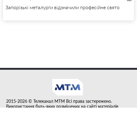
Запорізькі металурги відзначили професійне свято
2015-2026 © Телеканал MTM Всі права застережено.
Використання будь-яких розміщених на сайті матеріалів
дозволено за умови гіперпосилання на tvmtm.online.
Інформацію, публіковану в рубриці "Прес-факт", розміщено на
правах реклами.
Created by DL agency