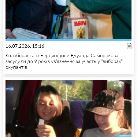
16.07.2026, 15:16
Колаборанта із Бердянщини Едуарда Саморокова
засудили до 9 років ув’язнення за участь у “виборах”
окупантів