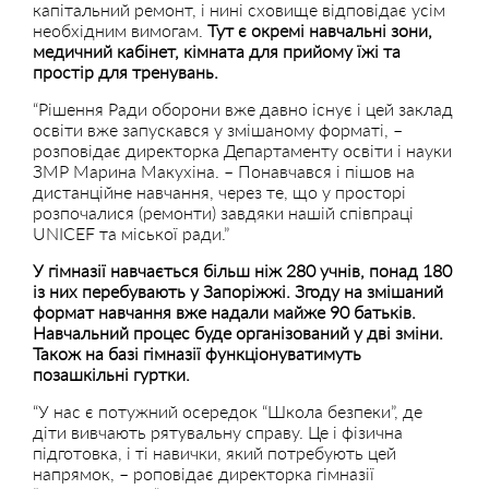
капітальний ремонт, і нині сховище відповідає усім
необхідним вимогам.
Тут є окремі навчальні зони,
медичний кабінет, кімната для прийому їжі та
простір для тренувань.
“Рішення Ради оборони вже давно існує і цей заклад
освіти вже запускався у змішаному форматі, –
розповідає директорка Департаменту освіти і науки
ЗМР Марина Макухіна. – Понавчався і пішов на
дистанційне навчання, через те, що у просторі
розпочалися (ремонти) завдяки нашій співпраці
UNICEF та міської ради.”
У гімназії навчається більш ніж 280 учнів, понад 180
із них перебувають у Запоріжжі. Згоду на змішаний
формат навчання вже надали майже 90 батьків.
Навчальний процес буде організований у дві зміни.
Також на базі гімназії функціонуватимуть
позашкільні гуртки.
“У нас є потужний осередок “Школа безпеки”, де
діти вивчають рятувальну справу. Це і фізична
підготовка, і ті навички, який потребують цей
напрямок, – роповідає директорка гімназії