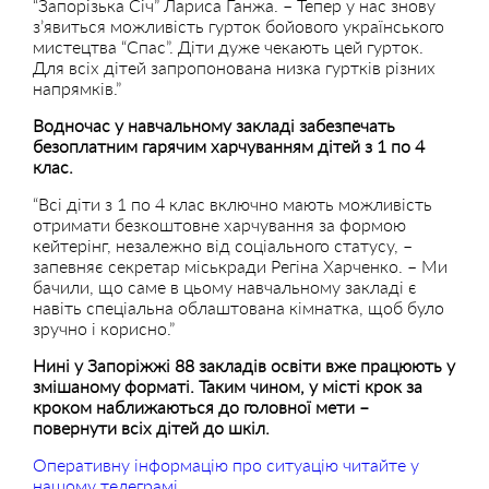
“Запорізька Січ” Лариса Ганжа. – Тепер у нас знову
з’явиться можливість гурток бойового українського
мистецтва “Спас”. Діти дуже чекають цей гурток.
Для всіх дітей запропонована низка гуртків різних
напрямків.”
Водночас у навчальному закладі забезпечать
безоплатним гарячим харчуванням дітей з 1 по 4
клас.
“Всі діти з 1 по 4 клас включно мають можливість
отримати безкоштовне харчування за формою
кейтерінг, незалежно від соціального статусу, –
запевняє секретар міськради Регіна Харченко. – Ми
бачили, що саме в цьому навчальному закладі є
навіть спеціальна облаштована кімнатка, щоб було
зручно і корисно.”
Нині у Запоріжжі 88 закладів освіти вже працюють у
змішаному форматі. Таким чином, у місті крок за
кроком наближаються до головної мети –
повернути всіх дітей до шкіл.
Оперативну інформацію про ситуацію читайте у
нашому телеграмі