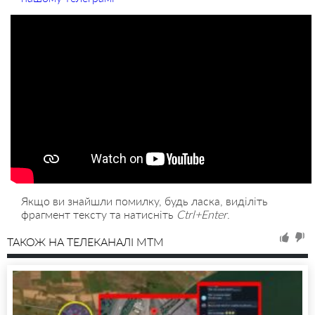
Якщо ви знайшли помилку, будь ласка, виділіть
фрагмент тексту та натисніть
Ctrl+Enter
.
ТАКОЖ НА ТЕЛЕКАНАЛІ MTM