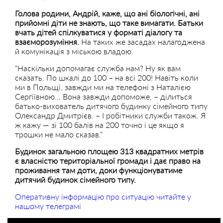
Голова родини, Андрій, каже, що ані біологічні, ані
прийомні діти не знають, що таке вимагати. Батьки
вчать дітей спілкуватися у форматі діалогу та
взаєморозуміння.
На таких же засадах налагоджена
й комунікація з міською владою.
“Наскільки допомагає служба нам? Ну як вам
сказать. По шкалі до 100 – на всі 200! Навіть коли
ми в Польщі, завжди ми на телефоні з Наталією
Сергіївною… Вона завжди допоможе, – ділиться
батько-вихователь дитячого будинку сімейного типу
Олександр Дмитрієв. – І робітники служби також. Я
ж кажу — зі 100 балів на 200 точно і це якщо я
трошки не мало сказав.”
Будинок загальною площею 313 квадратних метрів
є власністю територіальної громади і дає право на
проживання там доти, доки функціонуватиме
дитячий будинок сімейного типу.
Оперативну інформацію про ситуацію читайте у
нашому телеграмі