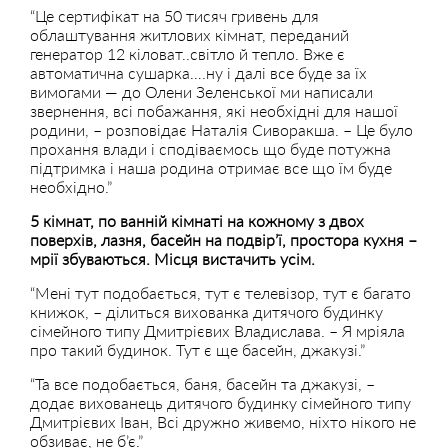
“Це сертифікат на 50 тисяч гривень для
облаштування житлових кімнат, переданий
генератор 12 кіловат..світло й тепло. Вже є
автоматична сушарка….ну і далі все буде за їх
вимогами — до Олени Зеленської ми написали
звернення, всі побажання, які необхідні для нашої
родини, – розповідає Наталія Сиворакша. – Це було
прохання влади і сподіваємось що буде потужна
підтримка і наша родина отримає все що їм буде
необхідно.”
5 кімнат, по ванній кімнаті на кожному з двох
поверхів, лазня, басейн на подвір’ї, простора кухня –
мрії збуваються. Місця вистачить усім.
“Мені тут подобається, тут є телевізор, тут є багато
книжок, – ділиться вихованка дитячого будинку
сімейного типу Дмитрієвих Владислава. – Я мріяла
про такий будинок. Тут є ще басейн, джакузі.”
“Та все подобається, баня, басейн та джакузі, –
додає вихованець дитячого будинку сімейного типу
Дмитрієвих Іван, Всі дружно живемо, ніхто нікого не
обзиває, не б’є.”