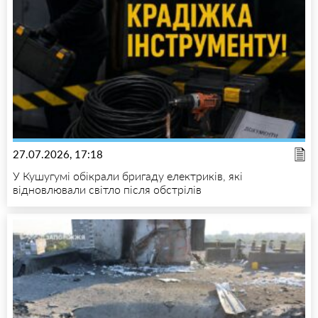
27.07.2026, 17:18
У Кушугумі обікрали бригаду електриків, які
відновлювали світло після обстрілів