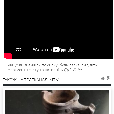
Якщо ви знайшли помилку, будь ласка, виділіть
фрагмент тексту та натисніть
Ctrl+Enter
.
ТАКОЖ НА ТЕЛЕКАНАЛІ MTM