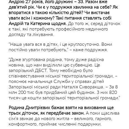
Андрію 27 років, його дружині – 33. Разом вже
дев’ятий рік. Чи є у подружжя хвилинка на себе? Як
впоратися з такою кількістю дітей? Чи вистачає
уваги всім і кожному? Такі питання ставлять собі
Андрій та Катерина щодня.
До того ж, серед діточок
є такі, які потребують професійного медичного
догляду та лікування.
“Наша увага вся в дітях, і це круглосуточно. Вони
постійно уваги потребують,” – каже подружжя.
“Дуже згуртована родина, тому дуже радісна
новина, що нам виділили цю субвенцію. Це
запорізький ДБСТ. Тому необхідно було
співінвестування міської територіальної громади, –
пояснює начальниця Служби у справах дітей
Запорізької міської ради Наталія Сиворакша. – За 8
млн 200 тис був придбаний цей будинок. З них 820
тисяч це кошти запорізької територіальної громади.”
Родина Дмитрієвих бажає взяти на виховання ще
трьох діточок, як передбачає закон.
А поки щаслива
сім’я звикає до нового житла – великого, гарного,
комфортного, приймає численні подарунки.