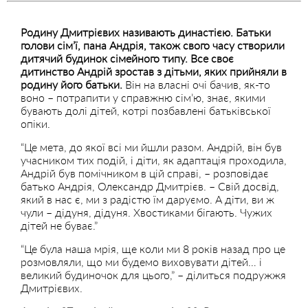
Родину Дмитрієвих називають династією. Батьки
голови сім’ї, пана Андрія, також свого часу створили
дитячий будинок сімейного типу. Все своє
дитинство Андрій зростав з дітьми, яких прийняли в
родину його батьки.
Він на власні очі бачив, як-то
воно – потрапити у справжню сім’ю, знає, якими
бувають долі дітей, котрі позбавлені батьківської
опіки.
“Це мета, до якої всі ми йшли разом. Андрій, він був
учасником тих подій, і діти, як адаптація проходила,
Андрій був помічником в цій справі, – розповідає
батько Андрія, Олександр Дмитрієв. – Свій досвід,
який в нас є, ми з радістю їм даруємо. А діти, ви ж
чули – дідуня, дідуня. Хвостиками бігають. Чужих
дітей не буває.”
“Це була наша мрія, ще коли ми 8 років назад про це
розмовляли, що ми будемо виховувати дітей… і
великий будиночок для цього,” – ділиться подружжя
Дмитрієвих.