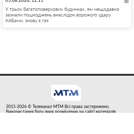
У трьох багатоповерхових будинках, які нещодавно
зазнали пошкоджень внаслідок ворожого удару
КАБами, знову є газ
2015-2026 © Телеканал MTM Всі права застережено.
Використання будь-яких розміщених на сайті матеріалів
дозволено за умови гіперпосилання на tvmtm.online.
Інформацію, публіковану в рубриці "Прес-факт", розміщено на
правах реклами.