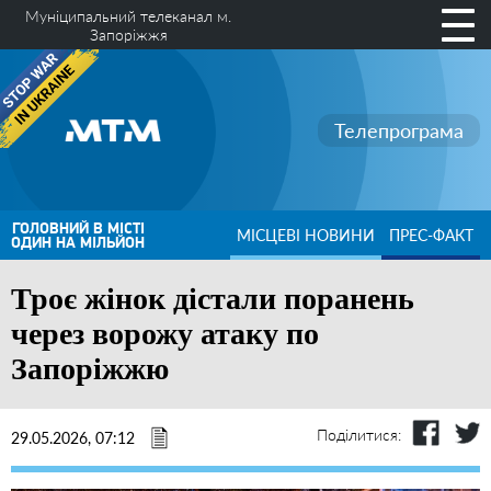
Муніципальний телеканал м.
Запоріжжя
Телепрограма
ГОЛОВНИЙ В МІСТІ
МІСЦЕВІ НОВИНИ
ПРЕС-ФАКТ
ОДИН НА МІЛЬЙОН
Троє жінок дістали поранень
через ворожу атаку по
Запоріжжю
Поділитися:
29.05.2026, 07:12