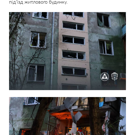
під’їзд житлового будинку.