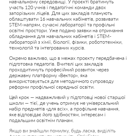
навчальному середовищі. У проєкті братимуть
участь 120 учнів і педагогічні команди двох
запорізьких ліцеїв. Для цих закладів планують
облаштувати 16 навчальних кабінетів, розвивати
STEM-напрям, сучасні лабораторії та профільні
освітні простори. Уже подано заявки на отримання
обладнання для навчальних кабінетів і STEM-
лабораторій з хімії, біології, фізики, робототехніки,
технологій та інтегрованих курсів.
Окремо важливо, що в межах проєкту передбачена і
підготовка педагогів. Вчителі цих закладів
проходитимуть професійний розвиток через
державну платформу «Вектор», яка
використовується для методичного супроводу
реформи профільної середньої освіти.
Цей крок — надважливий у підготовці нової старшої
школи — тієї, де учень отримує не універсальний
набір предметів «для всіх», а профільне навчання,
яке відповідає його здібностям, інтересам і
подальшим освітнім планам.
Якщо ви знайшли помилку, будь ласка, виділіть