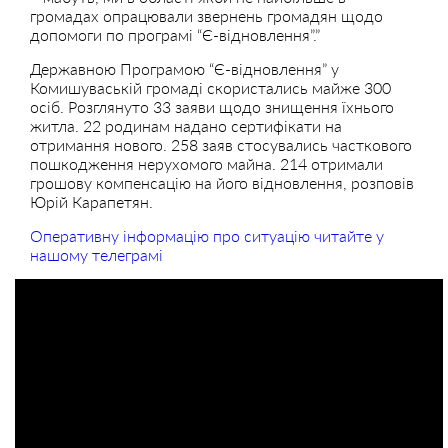
громадах опрацювали звернень громадян щодо
допомоги по програмі “Є-відновлення”.”
Державною Програмою “Є-відновлення” у
Комишуваській громаді скористались майже 300
осіб. Розглянуто 33 заяви щодо знищення їхнього
житла. 22 родинам надано сертифікати на
отримання нового. 258 заяв стосувались часткового
пошкодження нерухомого майна. 214 отримали
грошову компенсацію на його відновлення, розповів
Юрій Карапетян.
Оперативну інформацію про ситуацію читайте у
нашому телеграмі