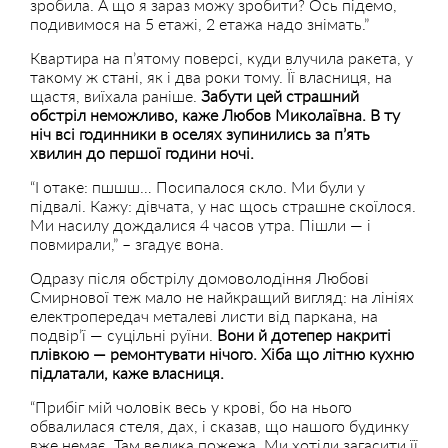
зробила. А що я зараз можу зробити? Ось підемо,
подивимося на 5 етажі, 2 етажа надо знімать.”
Квартира на п’ятому поверсі, куди влучила ракета, у
такому ж стані, як і два роки тому. Її власниця, на
щастя, виїхала раніше.
Забути цей страшний
обстріл неможливо, каже Любов Миколаївна. В ту
ніч всі годинники в оселях зупинились за п’ять
хвилин до першої години ночі.
“І отаке: пшшш… Посипалося скло. Ми були у
підвалі. Кажу: дівчата, у нас щось страшне скоїлося.
Ми насилу дождалися 4 часов утра. Пішли — і
повмирали,” – згадує вона.
Одразу після обстрілу домоволодіння Любові
Смирнової теж мало не найкращий вигляд: на лініях
електропередач металеві листи від паркана, на
подвір’ї — суцільні руїни.
Вони й дотепер накриті
плівкою — ремонтувати нічого. Хіба що літню кухню
підлатали, каже власниця.
“Прибіг мій чоловік весь у крові, бо на нього
обвалилася стеля, дах, і сказав, що нашого будинку
вже немає. Там велика пожежа. Ми хотіли загасити її