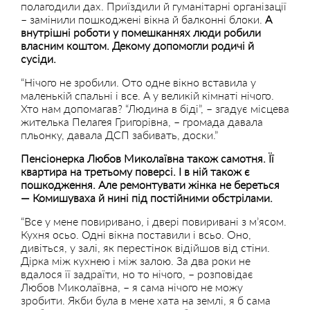
полагодили дах. Приїздили й гуманітарні організації
– замінили пошкоджені вікна й балконні блоки.
А
внутрішні роботи у помешканнях люди робили
власним коштом. Декому допомогли родичі й
сусіди.
“Нічого не зробили. Ото одне вікно вставила у
маленькій спальні і все. А у великій кімнаті нічого.
Хто нам допомагав? “Людина в біді”, – згадує місцева
жителька Пелагея Григорівна, – громада давала
пльонку, давала ДСП забивать, доски.”
Пенсіонерка Любов Миколаївна також самотня. Її
квартира на третьому поверсі. І в ній також є
пошкодження. Але ремонтувати жінка не береться
— Комишуваха й нині під постійними обстрілами.
“Все у мене повиривано, і двері повиривані з м’ясом.
Кухня осьо. Одні вікна поставили і всьо. Оно,
дивіться, у залі, як перестінок відійшов від стіни.
Дірка між кухнею і між залою. За два роки не
вдалося її задраїти, но то нічого, – розповідає
Любов Миколаївна, – я сама нічого не можу
зробити. Якби була в мене хата на землі, я б сама