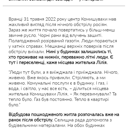
Вранці 31 травня 2022 року центр Комишувахи мав
жахливий вигляд після нічного обстрілу росіян.
Зараз же життя почало повертатись у більш-менш
звичне русло. Чорні рани від влучень зашиті.
Полагоджений розірваний газогін. Люди пораються
у хатніх справах. Мешканці верхніх поверхів після
обстрілу виїхали.
Нині у будинках залишились ті,
хто проживає на нижніх, переважно літні люди. Є
тут і переселенці, каже місцева жителька Лілія.
“Люди тут були, а я виїжджала і приїжджала. Нічого,
живемо. Вже якось привикли. Стріляють, а ми
живемо. Комунальні послуги є в будинку. І газ, і
вода, і світло, у нас все єсть, – ділиться місцева
жителька Комишувахи Лілія, – Як перезимували? Та
тепло було. Газ був постоянно. Тепло в квартирі
було.”
Відбудова пошкодженого житла розпочалась вже на
ранок після обстрілу.
Селищна рада допомогла з
будівельними матеріалами. На обох будинках