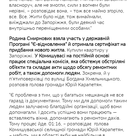
власноруч, але не змогли, сили з вогнем були
нерівні, – розповідає вона, – тож все майно згоріло,
все. Все. Жити було ніде, тож винаймали,
виїжджали до Запоріжжя, були деякий час
внутрішньо переміщеними особами.”
Родина Смирнових взяла участь у державній
Програмі “Є-відновлення” й отримала сертифікат на
придбання нового житла.
Купили квартиру у
Запоріжжі.
У Комишувасі на постійній основі
працює спеціальна комісія, яка обстежує обстріляні
об’єкти та складає акти щодо обсягу ремонтних
робіт, а також допомоги людям.
Зокрема, й у
п’ятиповерхівці по вулиці Богдана Хмельницького,
розповів голова громади Юрій Карапетян.
“Є проблема з тим, що у багатьох мешканців не все
гаразд із документами. Тому ми для допомоги таким
людям залучаємо благодійні організації, щоб вони
допомагали. І досить успішно вони працюють —
вставляють вікна, допомагають з ремонтом дахів.
Тому процес йде. 01:16, – розповідає голова
Комишуваської селищної громади Юрій Карапетян,
– мабуть, ми в області якби не найбільше в