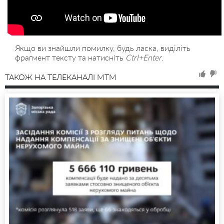
Якщо ви знайшли помилку, будь ласка, виділіть
фрагмент тексту та натисніть
Ctrl+Enter
.
ТАКОЖ НА ТЕЛЕКАНАЛІ MTM