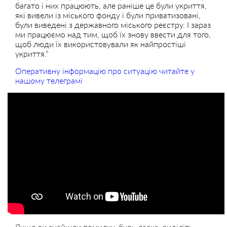
багато і них працюють, але раніше це були укриття,
які вивели із міського фонду і були приватизовані,
були виведені з державного міського реєстру. І зараз
ми працюємо над тим, щоб їх знову ввести для того,
щоб люди їх використовували як найпростіші
укриття.”
Оперативну інформацію про ситуацію читайте у
нашому телеграмі
Якщо ви знайшли помилку, будь ласка, виділіть