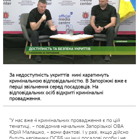
За недоступність укриттів нині каратимуть
кримінальною відповідальністю. В Запоріжжі вже є
перші звільнення серед посадовців. На
відповідальних осіб відкриті кримінальні
провадження.
“У нас вже 4 кримінальних провадження є по цій
тематиці, – повідомив начальник Запорізької ОВА
Юрій Малашко, – вони фактові. І у разі, якщо дійсно
будуть керівники ОСББ чи інші посадові особи і не