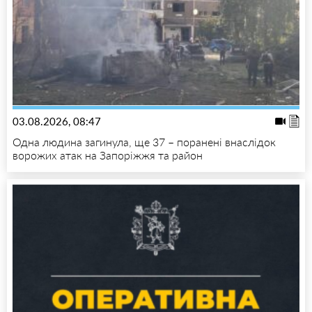
03.08.2026, 08:47
Одна людина загинула, ще 37 – поранені внаслідок
ворожих атак на Запоріжжя та район