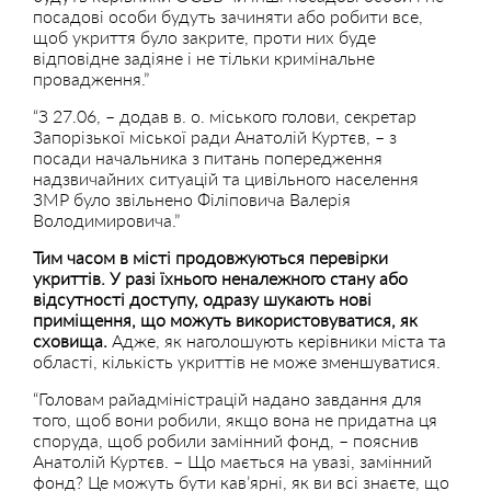
посадові особи будуть зачиняти або робити все,
щоб укриття було закрите, проти них буде
відповідне задіяне і не тільки кримінальне
провадження.”
“З 27.06, – додав в. о. міського голови, секретар
Запорізької міської ради Анатолій Куртєв, – з
посади начальника з питань попередження
надзвичайних ситуацій та цивільного населення
ЗМР було звільнено Філіповича Валерія
Володимировича.”
Тим часом в місті продовжуються перевірки
укриттів. У разі їхнього неналежного стану або
відсутності доступу, одразу шукають нові
приміщення, що можуть використовуватися, як
сховища.
Адже, як наголошують керівники міста та
області, кількість укриттів не може зменшуватися.
“Головам райадміністрацій надано завдання для
того, щоб вони робили, якщо вона не придатна ця
споруда, щоб робили замінний фонд, – пояснив
Анатолій Куртєв. – Що мається на увазі, замінний
фонд? Це можуть бути кав’ярні, як ви всі знаєте, що