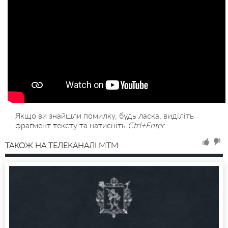
Якщо ви знайшли помилку, будь ласка, виділіть
фрагмент тексту та натисніть
Ctrl+Enter
.
ТАКОЖ НА ТЕЛЕКАНАЛІ MTM