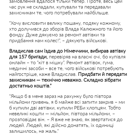
замовлення вдалося тільки тепер. Проте, весь цей
час рук не складали, купували та передавали
захисникам те, чого потребували найбільше.
“Хочу висловити велику пошану, подяку кожному,
хто долучився до зборів Влада Калюжного та його
фонду. Дуже дякуємо за ремонт автівки та
придбання нам колес!”, – дякують військові.
Владислав сам їздив до Німеччини, вибирав автівку
для 157 бригади,
перевіряв на власні очі, бо купівля
онлайн – то “кіт в мішку”. Ремонт автівок, гума,
медичні засоби – все те, чого військові потребують
найгостріше, каже Владислав.
Придбати й передати
захисникам — технічно неважко. Складно зібрати
достатньо коштів.”
“Якщо б в мене зараз на рахунку було півтора
мільйони гривень, я б майже всі запити закрив – ми
б купили дві автівки, купили РЕБи хлопцям. Тобто
невеликі кошти — мільйон, півтора мільйони, –
прозповідає він. – Я вже не знаю, як звертатися до
людей. Людей, які дійсно донатять, їх одиниці
залишилось, на жаль.”