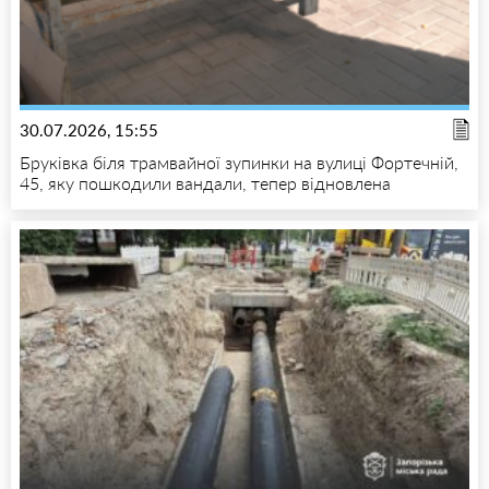
30.07.2026, 15:55
Бруківка біля трамвайної зупинки на вулиці Фортечній,
45, яку пошкодили вандали, тепер відновлена