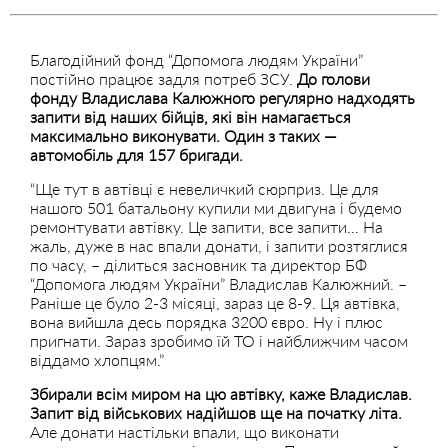
Благодійний фонд “Допомога людям України”
постійно працює задля потреб ЗСУ.
До голови
фонду Владислава Калюжного регулярно надходять
запити від наших бійців, які він намагається
максимально виконувати. Один з таких —
автомобіль для 157 бригади.
“Ще тут в автівці є невеличкий сюрприз. Це для
нашого 501 батальону купили ми двигуна і будемо
ремонтувати автівку. Це запити, все запити… На
жаль, дуже в нас впали донати, і запити розтяглися
по часу, – ділиться засновник та директор БФ
“Допомога людям України” Владислав Калюжний. –
Раніше це було 2-3 місяці, зараз це 8-9. Ця автівка,
вона вийшла десь порядка 3200 євро. Ну і плюс
пригнати. Зараз зробимо їй ТО і найближчим часом
віддамо хлопцям.”
Збирали всім миром на цю автівку, каже Владислав.
Запит від військових надійшов ще на початку літа.
Але донати настільки впали, що виконати