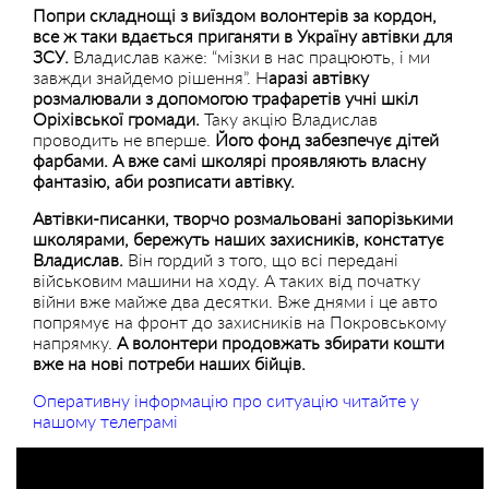
Попри складнощі з виїздом волонтерів за кордон,
все ж таки вдається приганяти в Україну автівки для
ЗСУ.
Владислав каже: “мізки в нас працюють, і ми
завжди знайдемо рішення”. Н
аразі автівку
розмалювали з допомогою трафаретів учні шкіл
Оріхівської громади.
Таку акцію Владислав
проводить не вперше.
Його фонд забезпечує дітей
фарбами. А вже самі школярі проявляють власну
фантазію, аби розписати автівку.
Автівки-писанки, творчо розмальовані запорізькими
школярами, бережуть наших захисників, констатує
Владислав.
Він гордий з того, що всі передані
військовим машини на ходу. А таких від початку
війни вже майже два десятки. Вже днями і це авто
попрямує на фронт до захисників на Покровському
напрямку.
А волонтери продовжать збирати кошти
вже на нові потреби наших бійців.
Оперативну інформацію про ситуацію читайте у
нашому телеграмі