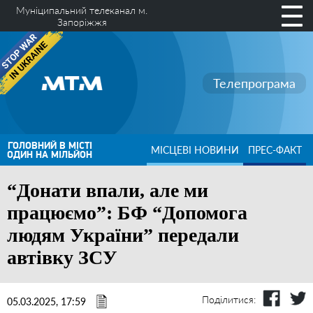
Муніципальний телеканал м.
Запоріжжя
Телепрограма
ГОЛОВНИЙ В МІСТІ
МІСЦЕВІ НОВИНИ
ПРЕС-ФАКТ
ОДИН НА МІЛЬЙОН
“Донати впали, але ми
працюємо”: БФ “Допомога
людям України” передали
автівку ЗСУ
Поділитися:
05.03.2025, 17:59