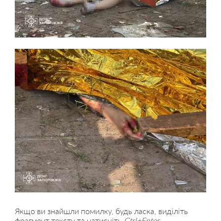
Якщо ви знайшли помилку, будь ласка, виділіть
фрагмент тексту та натисніть
Ctrl+Enter
.