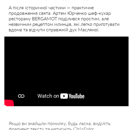
А після історичної частини — практичне
продовження свята. Артем Юрченко шеф-кухар
ресторану BERGAMOT поділився простим, але
незвичним рецептом млинців, які легко приготувати
вдома та відчути справжній дух Масляної.
Якщо ви знайшли помилку, будь ласка, виділіть
фрагмент тексту та натисніть
Ctrl+Enter
.