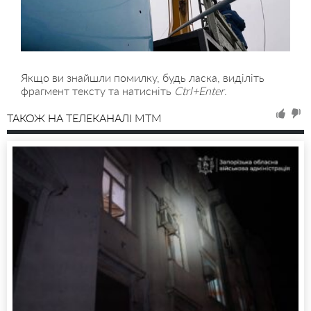
Якщо ви знайшли помилку, будь ласка, виділіть
фрагмент тексту та натисніть
Ctrl+Enter
.
ТАКОЖ НА ТЕЛЕКАНАЛІ MTM