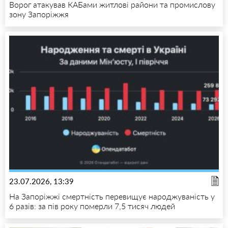
Ворог атакував КАБами житлові райони та промислову
зону Запоріжжя
23.07.2026, 13:39
На Запоріжжі смертність перевищує народжуваність у
6 разів: за пів року померли 7,5 тисяч людей