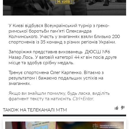
У Києві відбувся Всеукраїнський турнір з греко-
римської боротьби пам’яті Олександра
Колчинського. Участь у змаганнях взяли близько 200
спортсменів із 35 команд з різних регіонів України.
Запоріжжя представив вихованець ДЮСШ №6
Назар Лось. У ваговій категорії 44 кг він посів друге
місце та здобув срібну медаль.
Тренує спортсмена Олег Карпенко. Вітаємо з
результатом і бажаємо подальших успіхів на
змаганнях.
Якщо ви знайшли помилку, будь ласка, виділіть
фрагмент тексту та натисніть
Ctrl+Enter
.
ТАКОЖ НА ТЕЛЕКАНАЛІ MTM