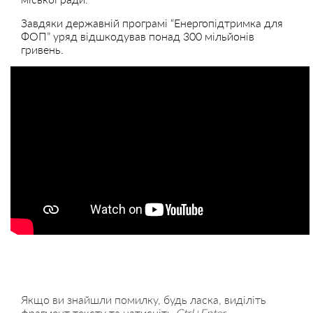
Завдяки державній програмі “Енергопідтримка для
ФОП” уряд відшкодував понад 300 мільйонів
гривень.
Якщо ви знайшли помилку, будь ласка, виділіть
фрагмент тексту та натисніть
Ctrl+Enter
.