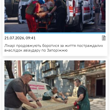
21.07.2026, 09:41
Лікарі продовжують боротися за життя постраждалих
внаслідок авіаудару по Запоріжжю