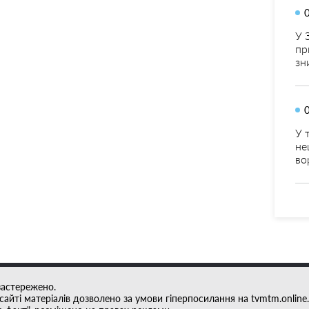
У 
пр
зн
У 
не
во
застережено.
айті матеріалів дозволено за умови гіперпосилання на tvmtm.online.