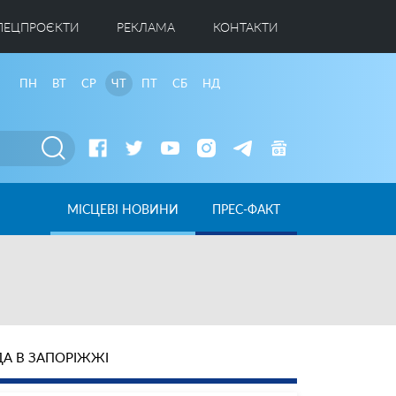
ПЕЦПРОЄКТИ
РЕКЛАМА
КОНТАКТИ
ПН
ВТ
СР
ЧТ
ПТ
СБ
НД
МІСЦЕВІ НОВИНИ
ПРЕС-ФАКТ
А В ЗАПОРІЖЖІ