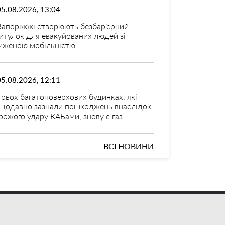
05.08.2026, 13:04
Запоріжжі створюють безбар’єрний
итулок для евакуйованих людей зі
иженою мобільністю
05.08.2026, 12:11
трьох багатоповерхових будинках, які
щодавно зазнали пошкоджень внаслідок
рожого удару КАБами, знову є газ
ВСІ НОВИНИ