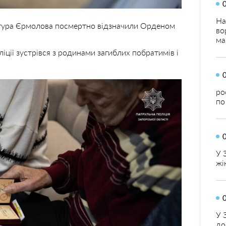
На
Артура Єрмолова посмертно відзначили Орденом
во
ма
іції зустрівся з родинами загиблих побратимів і
ро
по
У 
жі
У 
до