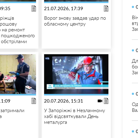
09:35
21.07.2026, 17:39
Ві
ріжців
Ворог знову завдав удар по
вт
грошову
обласному центру
За
 на ремонт
, пошкодженого
 обстрілами
Дл
бо
За
11:09
20.07.2026, 15:31
Од
Ва
 затримали
У Запоріжжі в Незламному
а
хабі відсвяткували День
металурга