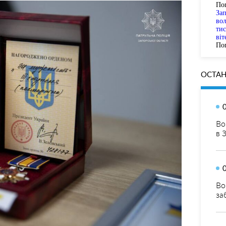
По
За
вол
тис
віт
Пог
ОСТАН
Во
в 
Во
за