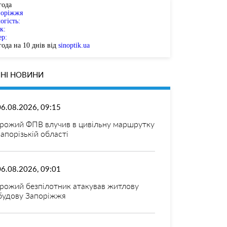
года
поріжжя
огість:
к:
ер:
ода на 10 днів від
sinoptik.ua
НІ НОВИНИ
06.08.2026, 09:15
рожий ФПВ влучив в цивільну маршрутку
Запорізькій області
06.08.2026, 09:01
рожий безпілотник атакував житлову
будову Запоріжжя