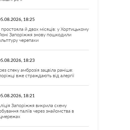
05.08.2026, 18:25
 простояла й двох місяців: у Хортицькому
йоні Запоріжжя знову пошкодили
ульптуру черепахи
05.08.2026, 18:23
рез спеку амброзія зацвіла раніше:
поріжці вже страждають від алергії
05.08.2026, 18:21
ліція Запоріжжя викрила схему
рбування паліїв через знайомства в
цмережах