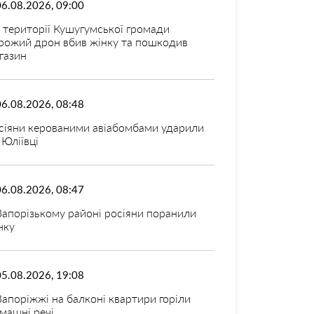
06.08.2026, 09:00
 території Кушугумської громади
рожий дрон вбив жінку та пошкодив
газин
06.08.2026, 08:48
сіяни керованими авіабомбами ударили
 Юліївці
06.08.2026, 08:47
Запорізькому районі росіяни поранили
нку
05.08.2026, 19:08
Запоріжжі на балконі квартири горіли
машні речі