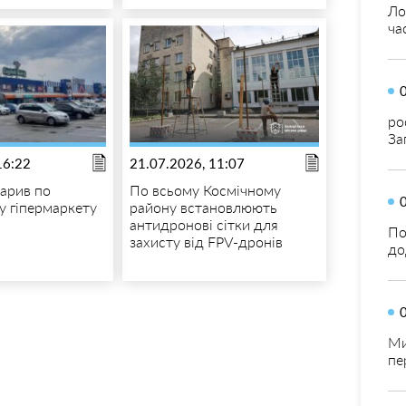
Ло
ча
ро
За
16:22
21.07.2026, 11:07
арив по
По всьому Космічному
у гіпермаркету
району встановлюють
антидронові сітки для
По
захисту від FPV-дронів
до
Ми
пе