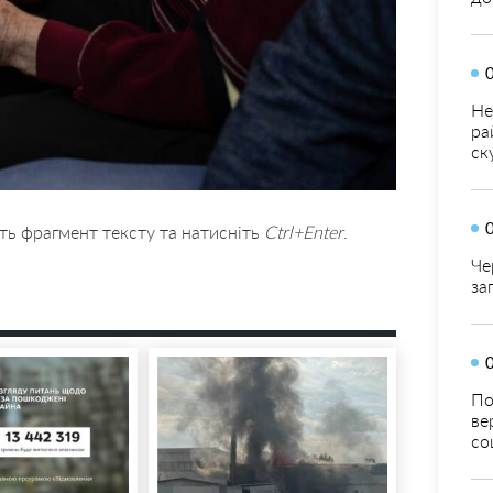
Не
ра
ск
ть фрагмент тексту та натисніть
Ctrl+Enter
.
Че
за
По
ве
со