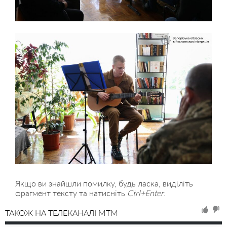
Якщо ви знайшли помилку, будь ласка, виділіть
фрагмент тексту та натисніть
Ctrl+Enter
.
ТАКОЖ НА ТЕЛЕКАНАЛІ MTM