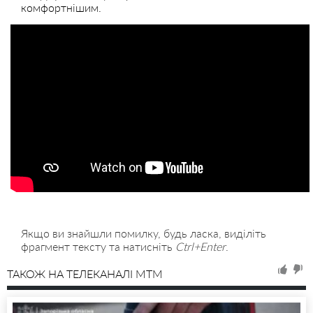
комфортнішим.
Якщо ви знайшли помилку, будь ласка, виділіть
фрагмент тексту та натисніть
Ctrl+Enter
.
ТАКОЖ НА ТЕЛЕКАНАЛІ MTM