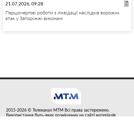
21.07.2026, 09:28
Першочергові роботи з ліквідації наслідків ворожих
атак у Запоріжжі виконані
2015-2026 © Телеканал MTM Всі права застережено.
Використання будь-яких розміщених на сайті матеріалів
дозволено за умови гіперпосилання на tvmtm.online.
Інформацію, публіковану в рубриці "Прес-факт", розміщено на
правах реклами.