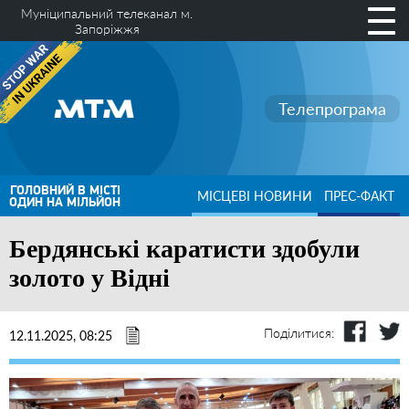
Муніципальний телеканал м.
Запоріжжя
Телепрограма
ГОЛОВНИЙ В МІСТІ
МІСЦЕВІ НОВИНИ
ПРЕС-ФАКТ
ОДИН НА МІЛЬЙОН
Бердянські каратисти здобули
золото у Відні
Поділитися:
12.11.2025, 08:25