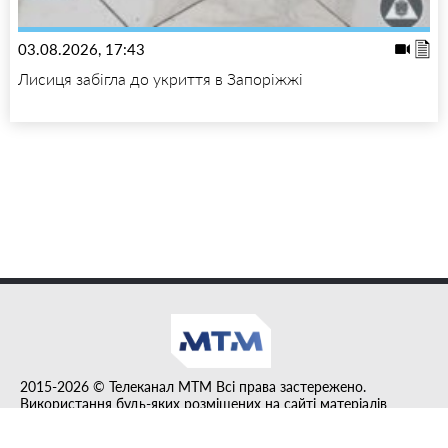
03.08.2026, 17:43
Лисиця забігла до укриття в Запоріжжі
2015-2026 © Телеканал MTM Всі права застережено.
Використання будь-яких розміщених на сайті матеріалів
дозволено за умови гіперпосилання на tvmtm.online.
Інформацію, публіковану в рубриці "Прес-факт", розміщено на