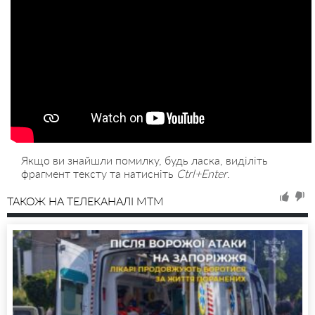
Якщо ви знайшли помилку, будь ласка, виділіть
фрагмент тексту та натисніть
Ctrl+Enter
.
ТАКОЖ НА ТЕЛЕКАНАЛІ MTM