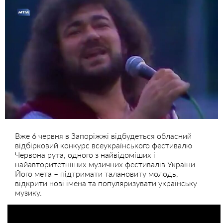
Вже 6 червня в Запоріжжі відбудеться обласний
відбірковий конкурс всеукраїнського фестивалю
Червона рута, одного з найвідоміших і
найавторитетніших музичних фестивалів України.
Його мета – підтримати талановиту молодь,
відкрити нові імена та популяризувати українську
музику.