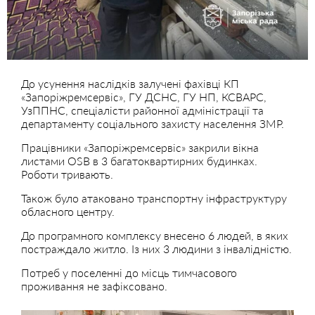
До усунення наслідків залучені фахівці КП
«Запоріжремсервіс», ГУ ДСНС, ГУ НП, КСВАРС,
УзППНС, спеціалісти районної адміністрації та
департаменту соціального захисту населення ЗМР.
Працівники «Запоріжремсервіс» закрили вікна
листами OSB в 3 багатоквартирних будинках.
Роботи тривають.
Також було атаковано транспортну інфраструктуру
обласного центру.
До програмного комплексу внесено 6 людей, в яких
постраждало житло. Із них 3 людини з інвалідністю.
Потреб у поселенні до місць тимчасового
проживання не зафіксовано.