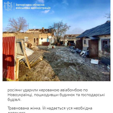
росіяни ударили керованою авіабомбою по
Новоукраїнці, пошкодивши будинок та господарські
будівлі.
Травмована жінка. Їй надається уся необхідна
допомога.