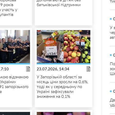
ти
9 років
батьківської підтримки
а участь у
упантів
У 
че
ав
По
зо
17:10
23.07.2026, 14:34
Ше
ькою відзнакою
У Запорізькій області за
 України»
місяць ціни зросли на 0,6%,
91 запорізького
тоді як у середньому по
а
Україні зафіксували
зниження на 0,1%
Дв
уд