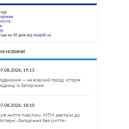
года
поріжжя
огість:
к:
ер:
ода на 10 днів від
sinoptik.ua
НІ НОВИНИ
07.08.2026, 19:13
 підвіконня — на власний город: історія
родниці із Запоріжжя
07.08.2026, 18:10
уге життя пластику: МТМ завітали до
йстерні «Запоріжжя без сміття»