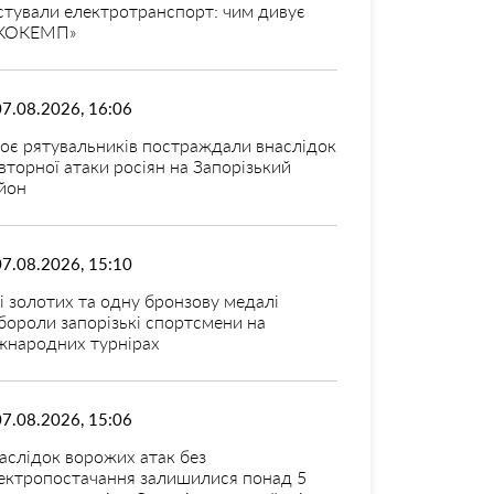
стували електротранспорт: чим дивує
КОКЕМП»
07.08.2026, 16:06
оє рятувальників постраждали внаслідок
вторної атаки росіян на Запорізький
йон
07.08.2026, 15:10
і золотих та одну бронзову медалі
бороли запорізькі спортсмени на
жнародних турнірах
07.08.2026, 15:06
аслідок ворожих атак без
ектропостачання залишилися понад 5