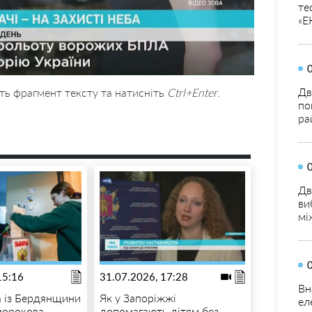
те
«Е
Дв
ть фрагмент тексту та натисніть
Ctrl+Enter
.
по
ра
Дв
ви
мі
15:16
31.07.2026, 17:28
Вн
 із Бердянщини
Як у Запоріжжі
ел
морокова
допомагають дітям без