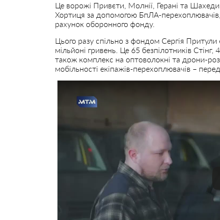
Це ворожі Привєти, Молнії, Герані та Шахеди
Хортиця за допомогою БпЛА-перехоплювачів, я
рахунок оборонного фонду.
Цього разу спільно з фондом Сергія Притули
мільйоні гривень. Це 65 безпілотників Стінг, 
також комплекс на оптоволокні та дрони-розв
мобільності екіпажів-перехоплювачів – перед