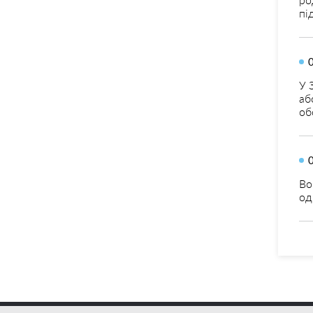
пі
У 
аб
об
Во
од