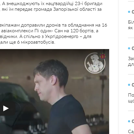
. А знешкоджують їх нацгвардійці 23-ї бригади
кі їм передає громада Запорізької області за
Бі
 екіпажам доправили дронів та обладнання на 16
як
4 авіакомплекси Пі один- Сан на 120 бортів, а
ідники. А спільно з Укргідроенерго – для
али ще 6 мікроавтобусів.
За
дл
По
що
Са