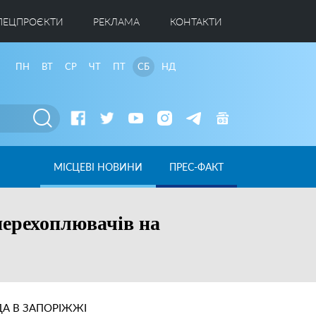
ПЕЦПРОЄКТИ
РЕКЛАМА
КОНТАКТИ
ПН
ВТ
СР
ЧТ
ПТ
СБ
НД
МІСЦЕВІ НОВИНИ
ПРЕС-ФАКТ
перехоплювачів на
А В ЗАПОРІЖЖІ