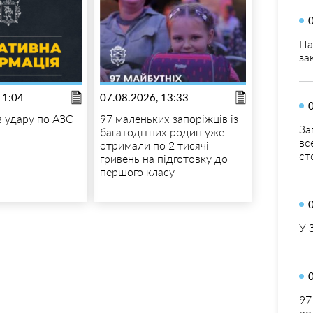
Па
за
11:04
07.08.2026, 13:33
в удару по АЗС
97 маленьких запоріжців із
За
багатодітних родин уже
вс
отримали по 2 тисячі
ст
гривень на підготовку до
першого класу
У 
97
ро