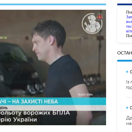
По
За
вол
тис
віт
Пог
ОСТАН
Із
го
Др
ма